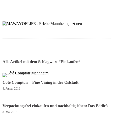
folgt uns auf bloglov
zur facebook se
zur inst
uns
Alle Artikel mit dem Schlagwort “
Einkaufen
”
Côté Comptoir – Fine Vining in der Oststadt
8. Januar 2019
Verpackungsfrei einkaufen und nachhaltig leben: Das Eddie’s
8. Mai 2018