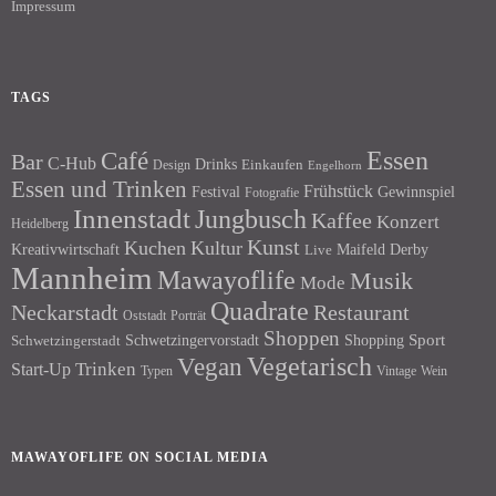
Impressum
TAGS
Essen
Café
Bar
C-Hub
Drinks
Einkaufen
Design
Engelhorn
Essen und Trinken
Frühstück
Festival
Gewinnspiel
Fotografie
Innenstadt
Jungbusch
Kaffee
Konzert
Heidelberg
Kunst
Kuchen
Kultur
Kreativwirtschaft
Maifeld Derby
Live
Mannheim
Mawayoflife
Musik
Mode
Quadrate
Neckarstadt
Restaurant
Porträt
Oststadt
Shoppen
Schwetzingervorstadt
Shopping
Sport
Schwetzingerstadt
Vegetarisch
Vegan
Trinken
Start-Up
Typen
Wein
Vintage
MAWAYOFLIFE ON SOCIAL MEDIA