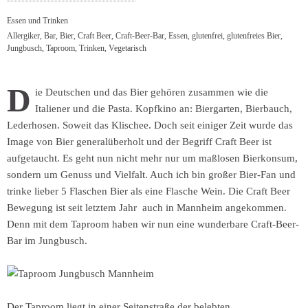
Essen und Trinken
Allergiker
,
Bar
,
Bier
,
Craft Beer
,
Craft-Beer-Bar
,
Essen
,
glutenfrei
,
glutenfreies Bier
,
Jungbusch
,
Taproom
,
Trinken
,
Vegetarisch
D
ie Deutschen und das Bier gehören zusammen wie die
Italiener und die Pasta. Kopfkino an: Biergarten, Bierbauch,
Lederhosen. Soweit das Klischee. Doch seit einiger Zeit wurde das
Image von Bier generalüberholt und der Begriff Craft Beer ist
aufgetaucht. Es geht nun nicht mehr nur um maßlosen Bierkonsum,
sondern um Genuss und Vielfalt. Auch ich bin großer Bier-Fan und
trinke lieber 5 Flaschen Bier als eine Flasche Wein. Die Craft Beer
Bewegung ist seit letztem Jahr
auch in Mannheim angekommen.
Denn mit dem Taproom haben wir nun eine wunderbare Craft-Beer-
Bar im Jungbusch.
Der Taproom liegt in einer Seitenstraße der belebten