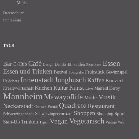
Musik
Datenschutz
Impressum
TAGS
Essen
Café
Bar
C-Hub
Drinks
Einkaufen
Design
Engelhorn
Essen und Trinken
Frühstück
Festival
Gewinnspiel
Fotografie
Innenstadt
Jungbusch
Kaffee
Konzert
Heidelberg
Kunst
Kuchen
Kultur
Kreativwirtschaft
Maifeld Derby
Live
Mannheim
Mawayoflife
Musik
Mode
Quadrate
Neckarstadt
Restaurant
Porträt
Oststadt
Shoppen
Schwetzingervorstadt
Shopping
Sport
Schwetzingerstadt
Vegetarisch
Vegan
Trinken
Start-Up
Typen
Wein
Vintage