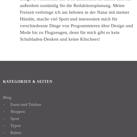
außerdem zuständig für die Redaktionsplanung. Meine
Freizeit verbringe ich am liebsten in der Natur mit meiner
Hündin, mache viel Sport und interessiere mich für
verschiedenste Dinge von Programmieren über Design und
Mode bis zu Flugzeugen, denn für mich gibt es kein
Schubladen-Denken und keine Klischees!
KATEGORIEN & SEITEN
Blog
Essen und Trinken
Shoppen
Sport
Typen
Kultur