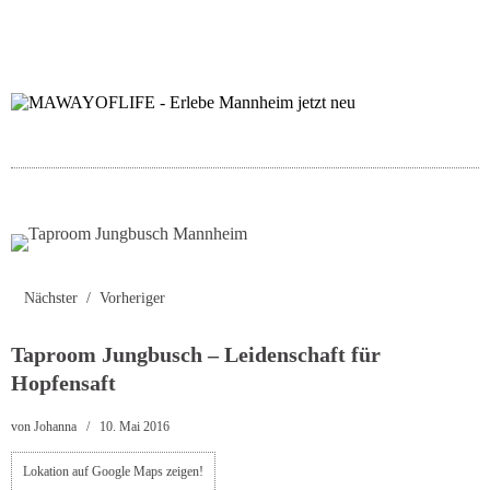
folgt uns auf bloglov
zur facebook se
zur inst
uns
Nächster
Vorheriger
Taproom Jungbusch – Leidenschaft für
Hopfensaft
von
Johanna
10. Mai 2016
Lokation auf Google Maps zeigen!