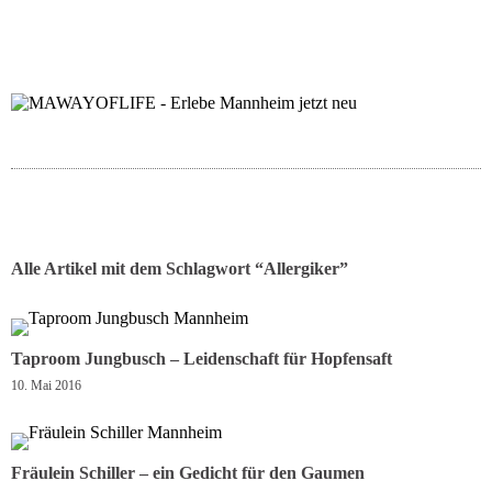
folgt uns auf bloglov
zur facebook se
zur inst
uns
Alle Artikel mit dem Schlagwort “
Allergiker
”
Taproom Jungbusch – Leidenschaft für Hopfensaft
10. Mai 2016
Fräulein Schiller – ein Gedicht für den Gaumen