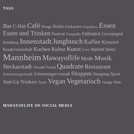
TAGS
Essen
Café
Bar
C-Hub
Drinks
Einkaufen
Design
Engelhorn
Essen und Trinken
Frühstück
Festival
Gewinnspiel
Fotografie
Innenstadt
Jungbusch
Kaffee
Konzert
Heidelberg
Kunst
Kuchen
Kultur
Kreativwirtschaft
Maifeld Derby
Live
Mannheim
Mawayoflife
Musik
Mode
Quadrate
Neckarstadt
Restaurant
Porträt
Oststadt
Shoppen
Schwetzingervorstadt
Shopping
Sport
Schwetzingerstadt
Vegetarisch
Vegan
Trinken
Start-Up
Typen
Wein
Vintage
MAWAYOFLIFE ON SOCIAL MEDIA
Facebook
Instagram