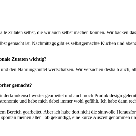
 alle Zutaten selbst, die wir auch selbst machen können. Wir backen da
lbst gemacht ist. Nachmittags gibt es selbstgemachte Kuchen und aben
onale Zutaten wichtig?
 und den Nahrungsmittel wertschätzen. Wir versuchen deshalb auch, all
 vorher gemacht?
Kinderkrankenschwester gearbeitet und auch noch Produktdesign gelernt
ronomie und habe mich dabei immer wohl gefühlt. Ich habe dann recht s
sem Bereich gearbeitet. Aber ich habe dort nicht die sinnvolle Herausf
t spontan meinen alten Job gekündigt, eine kurze Auszeit genommen und