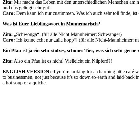
Zita:
Mir macht das Leben mit den unterschiedlichen Menschen am me
und das gelingt sehr gut!
Caro:
Dem kann ich nur zustimmen. Was ich auch sehr toll finde, ist
Was ist Euer Lieblingswort in Monnemarisch?
Zita:
„Schwonga“! (für alle Nicht-Mannheimer: Schwanger)
Caro:
Ich kenne echt nur „alla hopp“! (für alle Nicht-Mannheimer: man
Ein Pfau ist ja ein sehr stolzes, schönes Tier, was sich sehr ge
Zita:
Also ein Pfau ist es nicht! Vielleicht ein Nilpferd?!
ENGLISH VERSION:
If you’re looking for a charming little café 
to businessmen, not just because it’s so down-to-earth and laid-back i
a hot soup or a quiche.