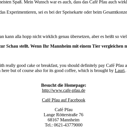
isten Spaß. Mein Wunsch war es auch, dass das Café Pfau auch wirkli
 das Experimentieren, sei es bei der Speisekarte oder beim Gesamtkonze
 kann alla hopp nicht wirklich genau übersetzen, aber es heißt so viel w
rne zur Schau stellt. Wenn Ihr Mannheim mit einem Tier vergleiche
with really good cake or breakfast, you should definitely pay Café Pfau 
n here but of course also for its good coffee, which is brought by
Lauri
,
Besucht die Homepage:
http://www.cafe-pfau.de
Café Pfau auf Facebook
Café Pfau
Lange Rötterstraße 76
68167 Mannheim
Tel.: 0621-43779000