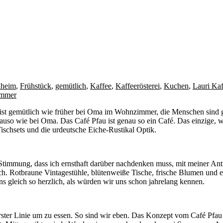
nheim
,
Frühstück
,
gemütlich
,
Kaffee
,
Kaffeerösterei
,
Kuchen
,
Lauri Kaf
mmer
Es ist gemütlich wie früher bei Oma im Wohnzimmer, die Menschen sind g
so wie bei Oma. Das Café Pfau ist genau so ein Café. Das einzige, w
Tischsets und die urdeutsche Eiche-Rustikal Optik.
 Stimmung, dass ich ernsthaft darüber nachdenken muss, mit meiner An
ch. Rotbraune Vintagestühle, blütenweiße Tische, frische Blumen und ei
s gleich so herzlich, als würden wir uns schon jahrelang kennen.
ster Linie um zu essen. So sind wir eben. Das Konzept vom Café Pfau i