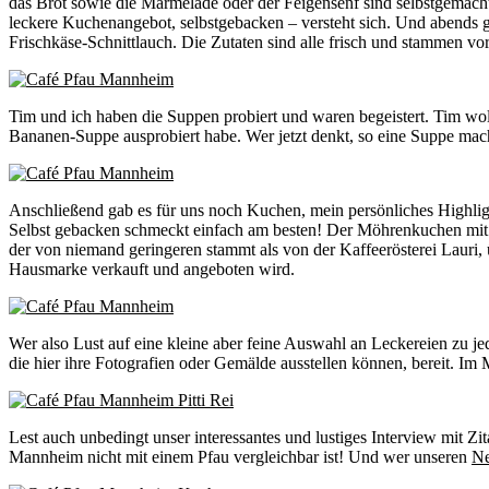
das Brot sowie die Marmelade oder der Feigensenf sind selbstgemacht
leckere Kuchenangebot, selbstgebacken – versteht sich. Und abends g
Frischkäse-Schnittlauch. Die Zutaten sind alle frisch und stammen v
Tim und ich haben die Suppen probiert und waren begeistert. Tim wol
Bananen-Suppe ausprobiert habe. Wer jetzt denkt, so eine Suppe mache
Anschließend gab es für uns noch Kuchen, mein persönliches Highlig
Selbst gebacken schmeckt einfach am besten! Der Möhrenkuchen mit L
der von niemand geringeren stammt als von der Kaffeerösterei Lauri,
Hausmarke verkauft und angeboten wird.
Wer also Lust auf eine kleine aber feine Auswahl an Leckereien zu je
die hier ihre Fotografien oder Gemälde ausstellen können, bereit. Im
Lest auch unbedingt unser interessantes und lustiges Interview mit
Mannheim nicht mit einem Pfau vergleichbar ist! Und wer unseren
Ne