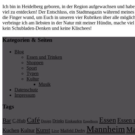
Ich bin in Heidelberg geboren, in der Region aufgewachsen und habe 
viel zu entdecken! Der Entschluss, ein Stadtmagazin während meines
die Finger wund, um Euch in unseren vier Rubriken über alle möglic
verbringe ich am liebsten in der Natur mit meiner Hündin, mache vie
kein Schubladen-Denken und keine Klischees!
Kategorien & Seiten
Blog
Essen und Trinken
Shoppen
Sport
Typen
Kultur
Musik
Datenschutz
Impressum
Tags
Essen
Café
Essen 
Bar
C-Hub
Drinks
Einkaufen
Design
Engelhorn
Mannheim
Ma
Kunst
Kuchen
Kultur
Maifeld Derby
Live