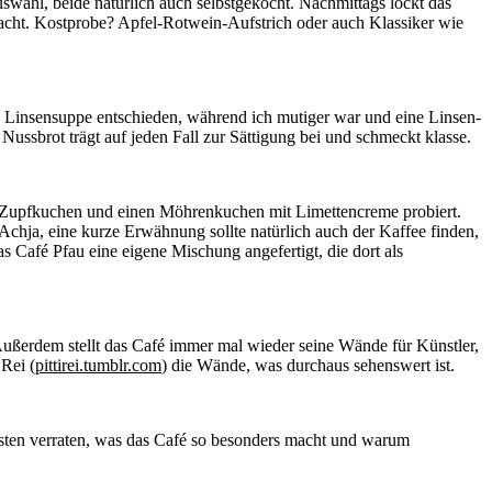
wahl, beide natürlich auch selbstgekocht. Nachmittags lockt das
macht. Kostprobe? Apfel-Rotwein-Aufstrich oder auch Klassiker wie
e Linsensuppe entschieden, während ich mutiger war und eine Linsen-
Nussbrot trägt auf jeden Fall zur Sättigung bei und schmeckt klasse.
en Zupfkuchen und einen Möhrenkuchen mit Limettencreme probiert.
chja, eine kurze Erwähnung sollte natürlich auch der Kaffee finden,
as Café Pfau eine eigene Mischung angefertigt, die dort als
 Außerdem stellt das Café immer mal wieder seine Wände für Künstler,
Rei (
pittirei.tumblr.com
) die Wände, was durchaus sehenswert ist.
esten verraten, was das Café so besonders macht und warum
.