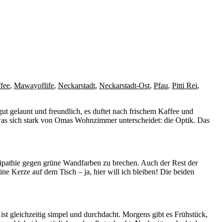
fee
,
Mawayoflife
,
Neckarstadt
,
Neckarstadt-Ost
,
Pfau
,
Pitti Rei
,
ut gelaunt und freundlich, es duftet nach frischem Kaffee und
as sich stark von Omas Wohnzimmer unterscheidet: die Optik. Das
tipathie gegen grüne Wandfarben zu brechen. Auch der Rest der
ne Kerze auf dem Tisch – ja, hier will ich bleiben! Die beiden
st gleichzeitig simpel und durchdacht. Morgens gibt es Frühstück,