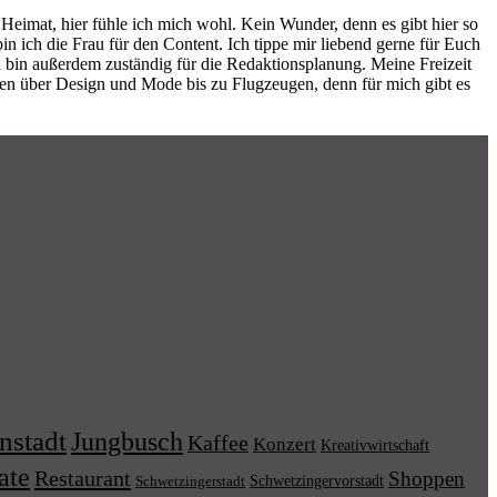
eimat, hier fühle ich mich wohl. Kein Wunder, denn es gibt hier so
ich die Frau für den Content. Ich tippe mir liebend gerne für Euch
 bin außerdem zuständig für die Redaktionsplanung. Meine Freizeit
ren über Design und Mode bis zu Flugzeugen, denn für mich gibt es
nstadt
Jungbusch
Kaffee
Konzert
Kreativwirtschaft
ate
Restaurant
Shoppen
Schwetzingervorstadt
Schwetzingerstadt