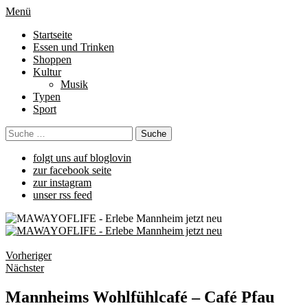
Menü
Startseite
Essen und Trinken
Shoppen
Kultur
Musik
Typen
Sport
folgt uns auf bloglovin
zur facebook seite
zur instagram
unser rss feed
Vorheriger
Nächster
Mannheims Wohlfühlcafé – Café Pfau