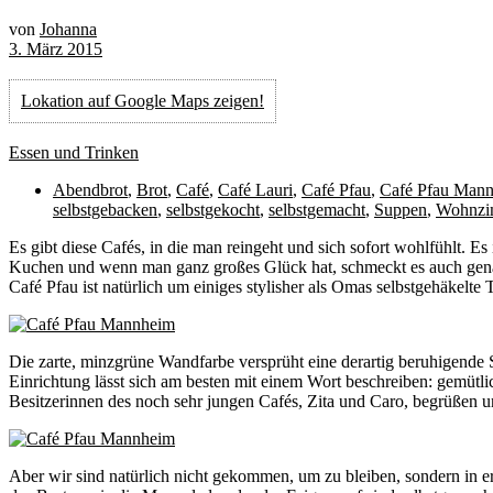
von
Johanna
3. März 2015
Lokation auf Google Maps zeigen!
Essen und Trinken
Abendbrot
,
Brot
,
Café
,
Café Lauri
,
Café Pfau
,
Café Pfau Man
selbstgebacken
,
selbstgekocht
,
selbstgemacht
,
Suppen
,
Wohnzi
E
s gibt diese Cafés, in die man reingeht und sich sofort wohlfühlt. 
Kuchen und wenn man ganz großes Glück hat, schmeckt es auch genau
Café Pfau ist natürlich um einiges stylisher als Omas selbstgehäkelte 
Die zarte, minzgrüne Wandfarbe versprüht eine derartig beruhigende
Einrichtung lässt sich am besten mit einem Wort beschreiben: gemütli
Besitzerinnen des noch sehr jungen Cafés, Zita und Caro, begrüßen un
Aber wir sind natürlich nicht gekommen, um zu bleiben, sondern in er