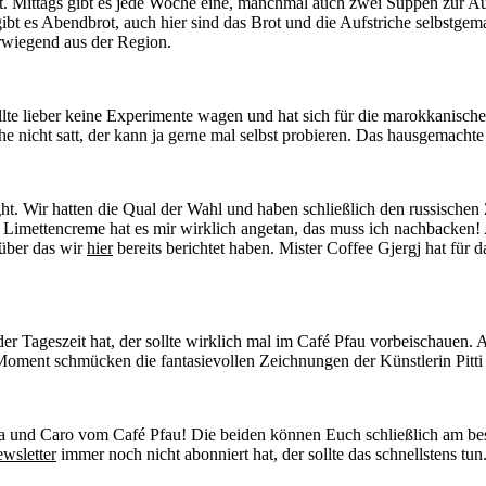
. Mittags gibt es jede Woche eine, manchmal auch zwei Suppen zur Aus
ibt es Abendbrot, auch hier sind das Brot und die Aufstriche selbstge
orwiegend aus der Region.
lte lieber keine Experimente wagen und hat sich für die marokkanisch
 nicht satt, der kann ja gerne mal selbst probieren. Das hausgemachte 
ht. Wir hatten die Qual der Wahl und haben schließlich den russisch
imettencreme hat es mir wirklich angetan, das muss ich nachbacken! A
 über das wir
hier
bereits berichtet haben. Mister Coffee Gjergj hat für d
der Tageszeit hat, der sollte wirklich mal im Café Pfau vorbeischauen.
 Moment schmücken die fantasievollen Zeichnungen der Künstlerin Pitti 
 Zita und Caro vom Café Pfau! Die beiden können Euch schließlich am b
wsletter
immer noch nicht abonniert hat, der sollte das schnellstens tun