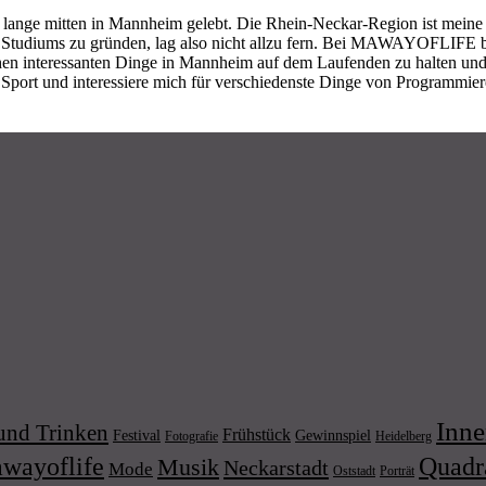
lange mitten in Mannheim gelebt. Die Rhein-Neckar-Region ist meine H
 Studiums zu gründen, lag also nicht allzu fern. Bei MAWAYOFLIFE bin 
hen interessanten Dinge in Mannheim auf dem Laufenden zu halten und
l Sport und interessiere mich für verschiedenste Dinge von Programmie
Inne
und Trinken
Frühstück
Festival
Gewinnspiel
Fotografie
Heidelberg
wayoflife
Quadr
Musik
Neckarstadt
Mode
Porträt
Oststadt