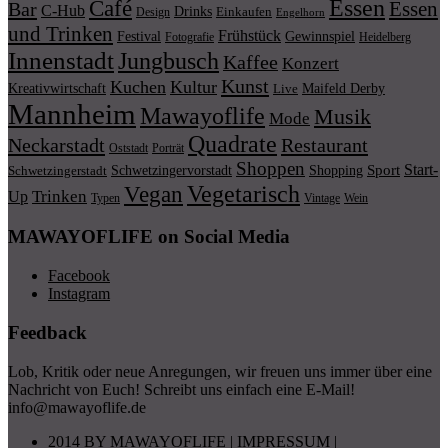
Essen
Café
Essen
Bar
C-Hub
Drinks
Einkaufen
Design
Engelhorn
und Trinken
Frühstück
Festival
Gewinnspiel
Fotografie
Heidelberg
Innenstadt
Jungbusch
Kaffee
Konzert
Kunst
Kuchen
Kultur
Kreativwirtschaft
Maifeld Derby
Live
Mannheim
Mawayoflife
Musik
Mode
Quadrate
Neckarstadt
Restaurant
Porträt
Oststadt
Shoppen
Start-
Schwetzingervorstadt
Shopping
Sport
Schwetzingerstadt
Vegetarisch
Vegan
Trinken
Up
Typen
Wein
Vintage
MAWAYOFLIFE on Social Media
Facebook
Instagram
Feedback
Lob, Kritik oder neue Anregungen, wir freuen uns immer über eine
Nachricht von Euch! Schreibt uns einfach eine E-Mail!
info@mawayoflife.de
2014 BY MAWAYOFLIFE
|
IMPRESSUM
|