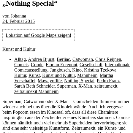
„Nothing Special“
von
Johanna
24. Februar 2015
Lokation auf Google Maps zeigen!
Kunst und Kultur
Alltag
,
Andrea Bjurst
,
Berliac
,
Catwoman
,
Chris Reijnen
,
Comcis
,
Comic
,
Florian Ecrepont
,
Gesellschaft
,
Internationale
Comicausstellung
,
Jungbusch
,
Kino
,
Kristina Tzekova
,
Kultur
,
Kunst
,
Kunst und Kultur
,
Mannheim
,
Martha
Verschaffel
,
Mawayoflife
,
Nothing Special
,
Pedro Franz
,
Sarah Beth Schneider
,
Superman
,
X-Man
,
zeitraumexit
,
zeitraumexit Mannheim
S
uperman, Catwoman oder X-Man – Comichelden flimmern immer
wieder auch bei uns über die Kinoleinwände. Auch ich vergesse
beim Popcorn essen im Kinosaal oft, dass all diese Charaktere
ursprünglich aus der Zeichenfeder eines Künstlers stammen. Comics
können nämlich noch viel mehr als Superhelden hervorbringen; sie
sind eine sehr vielseitige Kunstform. Zeitraumexit, ein Kunst- und