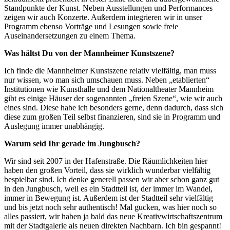
Standpunkte der Kunst. Neben Ausstellungen und Performances
zeigen wir auch Konzerte. Außerdem integrieren wir in unser
Programm ebenso Vorträge und Lesungen sowie freie
Auseinandersetzungen zu einem Thema.
Was hältst Du von der Mannheimer Kunstszene?
Ich finde die Mannheimer Kunstszene relativ vielfältig, man muss
nur wissen, wo man sich umschauen muss. Neben „etablierten“
Institutionen wie Kunsthalle und dem Nationaltheater Mannheim
gibt es einige Häuser der sogenannten „freien Szene“, wie wir auch
eines sind. Diese habe ich besonders gerne, denn dadurch, dass sich
diese zum großen Teil selbst finanzieren, sind sie in Programm und
Auslegung immer unabhängig.
Warum seid Ihr gerade im Jungbusch?
Wir sind seit 2007 in der Hafenstraße. Die Räumlichkeiten hier
haben den großen Vorteil, dass sie wirklich wunderbar vielfältig
bespielbar sind. Ich denke generell passen wir aber schon ganz gut
in den Jungbusch, weil es ein Stadtteil ist, der immer im Wandel,
immer in Bewegung ist. Außerdem ist der Stadtteil sehr vielfältig
und bis jetzt noch sehr authentisch! Mal gucken, was hier noch so
alles passiert, wir haben ja bald das neue Kreativwirtschaftszentrum
mit der Stadtgalerie als neuen direkten Nachbarn. Ich bin gespannt!