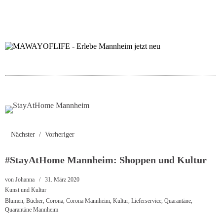
folgt uns auf bloglov
zur facebook se
zur inst
uns
Nächster
Vorheriger
#StayAtHome Mannheim: Shoppen und Kultur
von
Johanna
31. März 2020
Kunst und Kultur
Blumen
,
Bücher
,
Corona
,
Corona Mannheim
,
Kultur
,
Lieferservice
,
Quarantäne
,
Quarantäne Mannheim