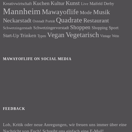
Kunst
Kuchen
Kultur
Kreativwirtschaft
Maifeld Derby
Live
Mannheim
Mawayoflife
Musik
Mode
Quadrate
Neckarstadt
Restaurant
Porträt
Oststadt
Shoppen
Schwetzingervorstadt
Shopping
Sport
Schwetzingerstadt
Vegetarisch
Vegan
Trinken
Start-Up
Typen
Wein
Vintage
MAWAYOFLIFE ON SOCIAL MEDIA
Facebook
Instagram
FEEDBACK
Lob, Kritik oder neue Anregungen, wir freuen uns immer über eine
Nachricht von Euch! Schreibt uns einfach eine E-Mail!