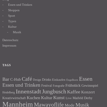
Essen und Trinken
Shoppen
Sport
Typen
Kultur
Musik
Datenschutz
Impressum
TAGS
Essen
Café
Bar
C-Hub
Drinks
Einkaufen
Design
Engelhorn
Essen und Trinken
Frühstück
Festival
Gewinnspiel
Fotografie
Innenstadt
Jungbusch
Kaffee
Konzert
Heidelberg
Kunst
Kuchen
Kultur
Kreativwirtschaft
Maifeld Derby
Live
Mannheim
Mawayoflife
Musik
Mode