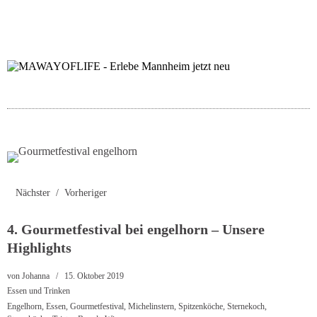
folgt uns auf bloglov
zur facebook se
zur inst
uns
Nächster
Vorheriger
4. Gourmetfestival bei engelhorn – Unsere
Highlights
von
Johanna
15. Oktober 2019
Essen und Trinken
Engelhorn
,
Essen
,
Gourmetfestival
,
Michelinstern
,
Spitzenköche
,
Sternekoch
,