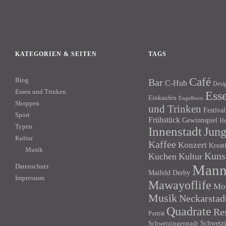
KATEGORIEN & SEITEN
TAGS
Café
Blog
Bar
C-Hub
Desi
Essen und Trinken
Ess
Einkaufen
Engelhorn
Shoppen
und Trinken
Festival
Sport
Frühstück
Gewinnspiel
He
Typen
Innenstadt
Jun
Kultur
Kaffee
Konzert
Kreat
Musik
Kuns
Kuchen
Kultur
Mann
Datenschutz
Maifeld Derby
Impressum
Mawayoflife
Mo
Musik
Neckarstad
Quadrate
Re
Porträt
Schwetzi
Schwetzingerstadt