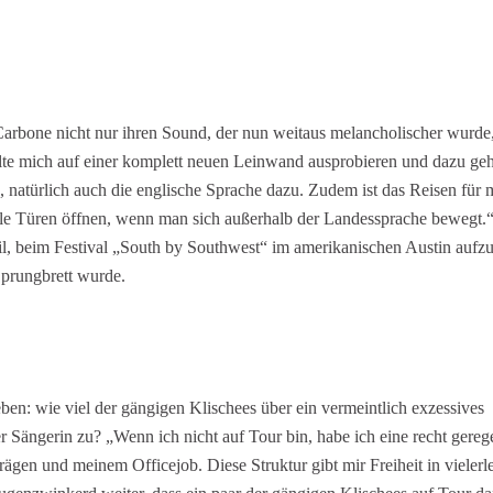
 Carbone nicht nur ihren Sound, der nun weitaus melancholischer wurde
lte mich auf einer komplett neuen Leinwand ausprobieren und dazu geh
 natürlich auch die englische Sprache dazu. Zudem ist das Reisen für 
ionale Türen öffnen, wenn man sich außerhalb der Landessprache bewegt.
, beim Festival „South by Southwest“ im amerikanischen Austin aufzut
 Sprungbrett wurde.
eben: wie viel der gängigen Klischees über ein vermeintlich exzessives
er Sängerin zu? „Wenn ich nicht auf Tour bin, habe ich eine recht gere
ägen und meinem Officejob. Diese Struktur gibt mir Freiheit in vielerle