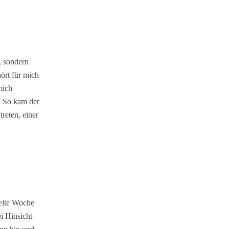
, sondern
ört für mich
mich
“ So kam der
reten, einer
gelte Woche
i Hinsicht –