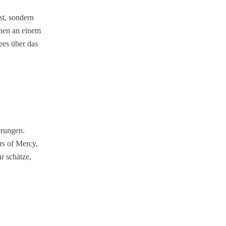
st, sondern
chen an einem
ees über das
prungen.
rs of Mercy,
r schätze,