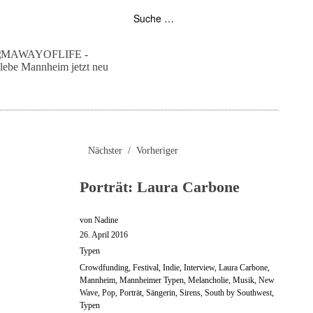
folgt uns auf bloglovin
zur facebook seite
zur instagram
unser rss feed
Nächster
Vorheriger
Porträt: Laura Carbone
von
Nadine
26. April 2016
Typen
Crowdfunding
,
Festival
,
Indie
,
Interview
,
Laura Carbone
,
Mannheim
,
Mannheimer Typen
,
Melancholie
,
Musik
,
New
Wave
,
Pop
,
Porträt
,
Sängerin
,
Sirens
,
South by Southwest
,
Typen