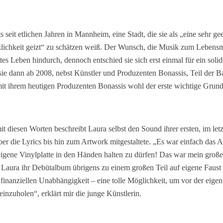
seit etlichen Jahren in Mannheim, eine Stadt, die sie als „eine sehr ge
rzlichkeit geizt“ zu schätzen weiß. Der Wunsch, die Musik zum Lebensm
mtes Leben hindurch, dennoch entschied sie sich erst einmal für ein so
sie dann ab 2008, nebst Künstler und Produzenten Bonassis, Teil der 
 ihrem heutigen Produzenten Bonassis wohl der erste wichtige Grunds
t diesen Worten beschreibt Laura selbst den Sound ihrer ersten, im letz
er die Lyrics bis hin zum Artwork mitgestaltete. „Es war einfach das A
 eigene Vinylplatte in den Händen halten zu dürfen! Das war mein gro
at Laura ihr Debütalbum übrigens zu einem großen Teil auf eigene Faust
inanziellen Unabhängigkeit – eine tolle Möglichkeit, um vor der eigen
inzuholen“, erklärt mir die junge Künstlerin.