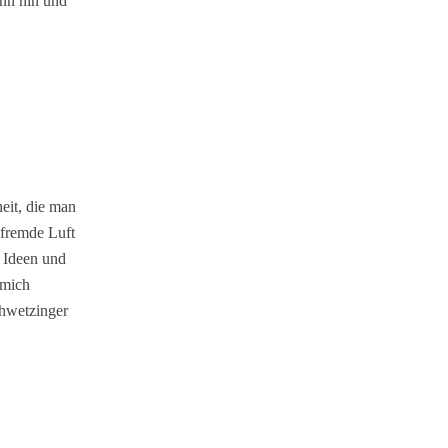
ann hin und
eit, die man
 fremde Luft
e Ideen und
 mich
hwetzinger