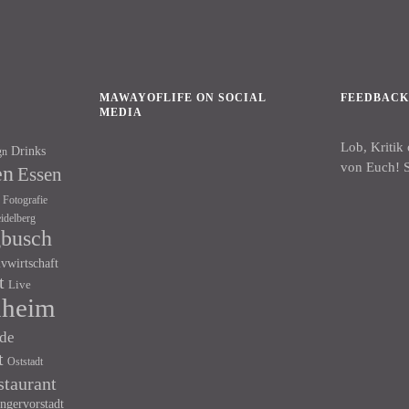
MAWAYOFLIFE ON SOCIAL
FEEDBAC
MEDIA
Lob, Kritik
Drinks
gn
Facebook
Instagram
von Euch! S
en
Essen
Fotografie
idelberg
gbusch
ivwirtschaft
t
Live
heim
de
t
Oststadt
staurant
ngervorstadt