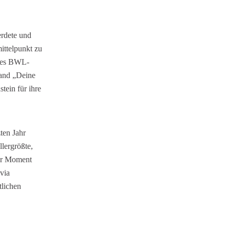
erdete und
ittelpunkt zu
lides BWL-
Band „Deine
tein für ihre
ten Jahr
llergrößte,
ßer Moment
 via
tlichen