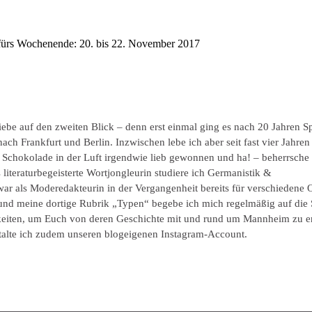
s Wochenende: 20. bis 22. November 2017
be auf den zweiten Blick – denn erst einmal ging es nach 20 Jahren Sp
ch Frankfurt und Berlin. Inzwischen lebe ich aber seit fast vier Jahren
 Schokolade in der Luft irgendwie lieb gewonnen und ha! – beherrsche
iteraturbegeisterte Wortjongleurin studiere ich Germanistik &
 als Moderedakteurin in der Vergangenheit bereits für verschiedene 
d meine dortige Rubrik „Typen“ begebe ich mich regelmäßig auf die
keiten, um Euch von deren Geschichte mit und rund um Mannheim zu er
talte ich zudem unseren blogeigenen Instagram-Account.