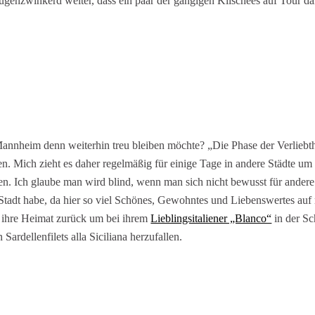
 augenzwinkerd weiter, dass ein paar der gängigen Klischees auf Tour d
Mannheim denn weiterhin treu bleiben möchte? „Die Phase der Verliebth
en. Mich zieht es daher regelmäßig für einige Tage in andere Städte um
en. Ich glaube man wird blind, wenn man sich nicht bewusst für ander
r Stadt habe, da hier so viel Schönes, Gewohntes und Liebenswertes auf
n ihre Heimat zurück um bei ihrem
Lieblingsitaliener „Blanco“
in der Sc
ardellenfilets alla Siciliana herzufallen.