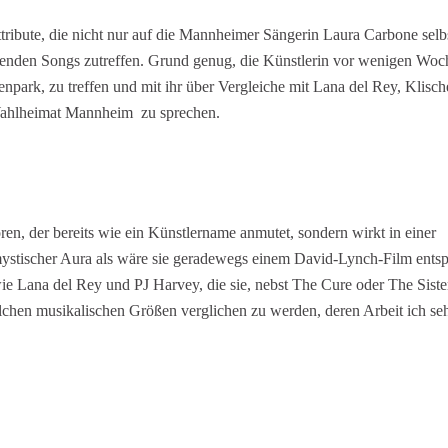
ttribute, die nicht nur auf die Mannheimer Sängerin Laura Carbone selb
benden Songs zutreffen. Grund genug, die Künstlerin vor wenigen Wo
npark, zu treffen und mit ihr über Vergleiche mit Lana del Rey, Klisch
 Wahlheimat Mannheim zu sprechen.
n, der bereits wie ein Künstlername anmutet, sondern wirkt in einer
mystischer Aura als wäre sie geradewegs einem David-Lynch-Film ents
ie Lana del Rey und PJ Harvey, die sie, nebst The Cure oder The Siste
olchen musikalischen Größen verglichen zu werden, deren Arbeit ich seh