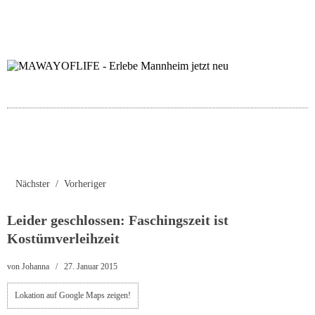
folgt uns auf bloglov
zur facebook se
zur inst
uns
Nächster
Vorheriger
Leider geschlossen: Faschingszeit ist
Kostümverleihzeit
von
Johanna
27. Januar 2015
Lokation auf Google Maps zeigen!