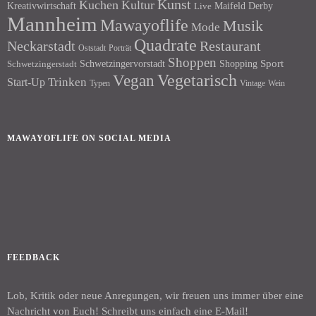
Kunst
Kuchen
Kultur
Kreativwirtschaft
Maifeld Derby
Live
Mannheim
Mawayoflife
Musik
Mode
Quadrate
Neckarstadt
Restaurant
Porträt
Oststadt
Shoppen
Schwetzingervorstadt
Shopping
Sport
Schwetzingerstadt
Vegetarisch
Vegan
Trinken
Start-Up
Typen
Wein
Vintage
MAWAYOFLIFE ON SOCIAL MEDIA
Facebook
Instagram
FEEDBACK
Lob, Kritik oder neue Anregungen, wir freuen uns immer über eine
Nachricht von Euch! Schreibt uns einfach eine E-Mail!