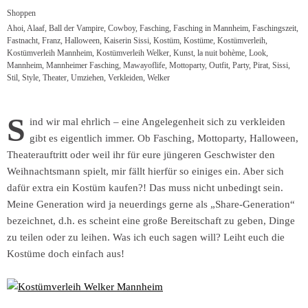
Shoppen
Ahoi
,
Alaaf
,
Ball der Vampire
,
Cowboy
,
Fasching
,
Fasching in Mannheim
,
Faschingszeit
,
Fastnacht
,
Franz
,
Halloween
,
Kaiserin Sissi
,
Kostüm
,
Kostüme
,
Kostümverleih
,
Kostümverleih Mannheim
,
Kostümverleih Welker
,
Kunst
,
la nuit bohème
,
Look
,
Mannheim
,
Mannheimer Fasching
,
Mawayoflife
,
Mottoparty
,
Outfit
,
Party
,
Pirat
,
Sissi
,
Stil
,
Style
,
Theater
,
Umziehen
,
Verkleiden
,
Welker
S
ind wir mal ehrlich – eine Angelegenheit sich zu verkleiden
gibt es eigentlich immer. Ob Fasching, Mottoparty, Halloween,
Theaterauftritt oder weil ihr für eure jüngeren Geschwister den
Weihnachtsmann spielt, mir fällt hierfür so einiges ein. Aber sich
dafür extra ein Kostüm kaufen?! Das muss nicht unbedingt sein.
Meine Generation wird ja neuerdings gerne als „Share-Generation“
bezeichnet, d.h. es scheint eine große Bereitschaft zu geben, Dinge
zu teilen oder zu leihen. Was ich euch sagen will? Leiht euch die
Kostüme doch einfach aus!