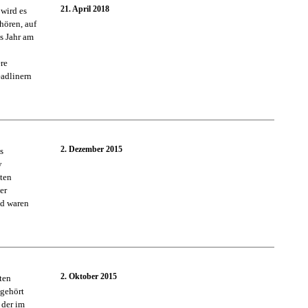
21. April 2018
 wird es
ören, auf
s Jahr am
ere
eadlinern
2. Dezember 2015
s
y
sten
er
nd waren
2. Oktober 2015
ten
 gehört
 der im