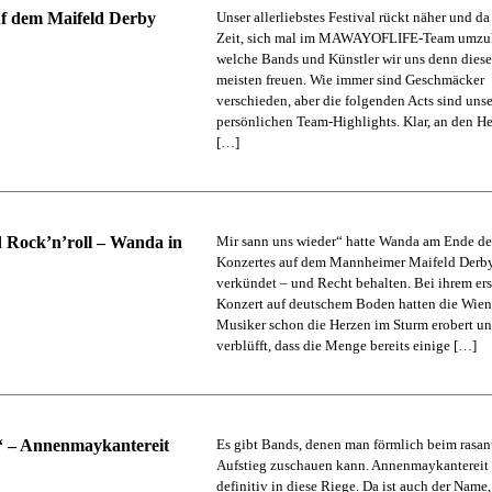
uf dem Maifeld Derby
Unser allerliebstes Festival rückt näher und da
Zeit, sich mal im MAWAYOFLIFE-Team umzuh
welche Bands und Künstler wir uns denn diese
meisten freuen. Wie immer sind Geschmäcker
verschieden, aber die folgenden Acts sind uns
persönlichen Team-Highlights. Klar, an den H
[…]
 Rock’n’roll – Wanda in
Mir sann uns wieder“ hatte Wanda am Ende de
Konzertes auf dem Mannheimer Maifeld Derb
verkündet – und Recht behalten. Bei ihrem er
Konzert auf deutschem Boden hatten die Wien
Musiker schon die Herzen im Sturm erobert u
verblüfft, dass die Menge bereits einige […]
“ – Annenmaykantereit
Es gibt Bands, denen man förmlich beim rasan
Aufstieg zuschauen kann. Annenmaykantereit
definitiv in diese Riege. Da ist auch der Name,