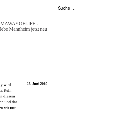
folgt uns auf bloglovin
zur facebook seite
zur instagram
unser rss feed
22. Juni 2019
by wird
n. Kein
 in diesem
sen und das
en wir nur