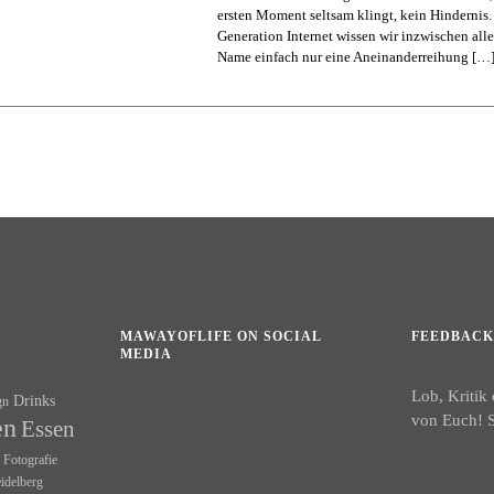
ersten Moment seltsam klingt, kein Hindernis. 
Generation Internet wissen wir inzwischen alle
Name einfach nur eine Aneinanderreihung […
MAWAYOFLIFE ON SOCIAL
FEEDBAC
MEDIA
Lob, Kritik
Drinks
gn
Facebook
Instagram
von Euch! S
en
Essen
Fotografie
idelberg