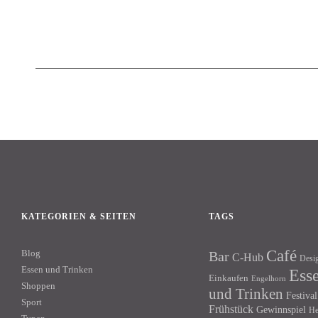
KATEGORIEN & SEITEN
TAGS
Café
Blog
Bar
C-Hub
Desi
Essen und Trinken
Ess
Einkaufen
Engelhorn
Shoppen
und Trinken
Festival
Sport
Frühstück
Gewinnspiel
He