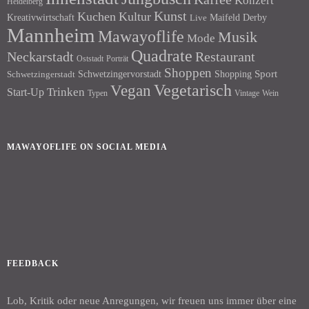
Konzert
Heidelberg
Kunst
Kuchen
Kultur
Kreativwirtschaft
Maifeld Derby
Live
Mannheim
Mawayoflife
Musik
Mode
Quadrate
Neckarstadt
Restaurant
Porträt
Oststadt
Shoppen
Schwetzingervorstadt
Shopping
Sport
Schwetzingerstadt
Vegetarisch
Vegan
Trinken
Start-Up
Typen
Wein
Vintage
MAWAYOFLIFE ON SOCIAL MEDIA
Facebook
Instagram
FEEDBACK
Lob, Kritik oder neue Anregungen, wir freuen uns immer über eine