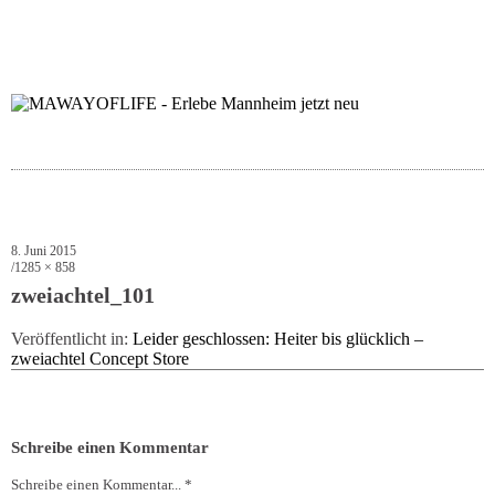
folgt uns auf bloglov
zur facebook se
zur inst
uns
8. Juni 2015
1285 × 858
zweiachtel_101
Veröffentlicht in:
Leider geschlossen: Heiter bis glücklich –
zweiachtel Concept Store
Schreibe einen Kommentar
Schreibe einen Kommentar... *