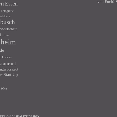
von Euch! S
en
Essen
Fotografie
idelberg
gbusch
ivwirtschaft
t
Live
heim
de
t
Oststadt
staurant
ngervorstadt
Start-Up
rt
Wein
 DESIGN:
VISUALIZE DESIGN