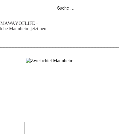
folgt uns auf bloglovin
zur facebook seite
zur instagram
unser rss feed