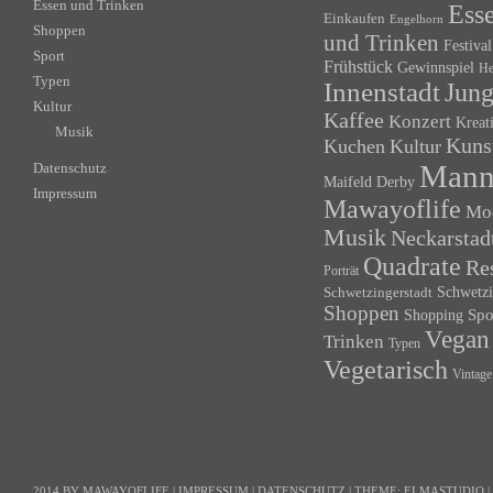
Essen und Trinken
Ess
Einkaufen
Engelhorn
Shoppen
und Trinken
Festival
Sport
Frühstück
Gewinnspiel
He
Typen
Innenstadt
Jun
Kultur
Kaffee
Konzert
Kreat
Musik
Kuns
Kuchen
Kultur
Mann
Datenschutz
Maifeld Derby
Impressum
Mawayoflife
Mo
Musik
Neckarstad
Quadrate
Re
Porträt
Schwetzi
Schwetzingerstadt
Shoppen
Shopping
Spo
Vegan
Trinken
Typen
Vegetarisch
Vintage
2014 BY MAWAYOFLIFE
|
IMPRESSUM
|
DATENSCHUTZ
|
THEME:
ELMASTUDIO
|