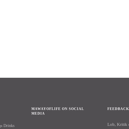
MAWAYOFLIFE ON SOCIAL
FEEDBAC
MEDIA
Lob, Kritik
Drinks
gn
Facebook
Instagram