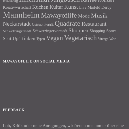
Konzert
Heidelberg
Kunst
Kuchen
Kultur
Kreativwirtschaft
Maifeld Derby
Live
Mannheim
Mawayoflife
Musik
Mode
Quadrate
Neckarstadt
Restaurant
Porträt
Oststadt
Shoppen
Schwetzingervorstadt
Shopping
Sport
Schwetzingerstadt
Vegetarisch
Vegan
Trinken
Start-Up
Typen
Wein
Vintage
MAWAYOFLIFE ON SOCIAL MEDIA
Facebook
Instagram
FEEDBACK
Lob, Kritik oder neue Anregungen, wir freuen uns immer über eine