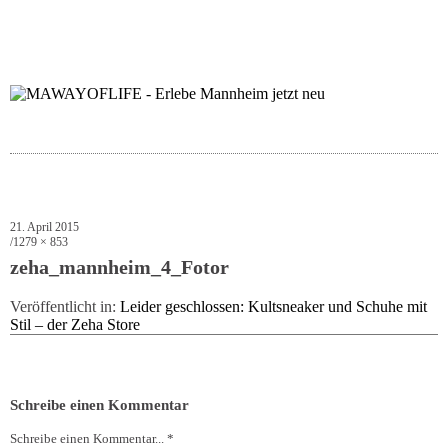
folgt uns auf bloglov
zur facebook se
zur inst
uns
21. April 2015
1279 × 853
zeha_mannheim_4_Fotor
Veröffentlicht in:
Leider geschlossen: Kultsneaker und Schuhe mit
Stil – der Zeha Store
Schreibe einen Kommentar
Schreibe einen Kommentar... *