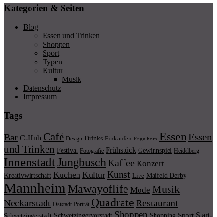
Kategorien & Seiten
Blog
Essen und Trinken
Shoppen
Sport
Typen
Kultur
Musik
Datenschutz
Impressum
Tags
Essen
Café
Essen
Bar
C-Hub
Drinks
Einkaufen
Design
Engelhorn
und Trinken
Frühstück
Festival
Gewinnspiel
Fotografie
Heidelberg
Innenstadt
Jungbusch
Kaffee
Konzert
Kunst
Kuchen
Kultur
Kreativwirtschaft
Maifeld Derby
Live
Mannheim
Mawayoflife
Musik
Mode
Quadrate
Neckarstadt
Restaurant
Porträt
Oststadt
Shoppen
Start-
Schwetzingervorstadt
Shopping
Sport
Schwetzingerstadt