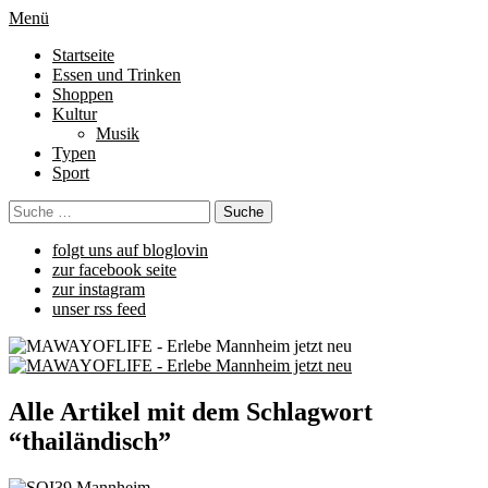
Menü
Startseite
Essen und Trinken
Shoppen
Kultur
Musik
Typen
Sport
folgt uns auf bloglovin
zur facebook seite
zur instagram
unser rss feed
Alle Artikel mit dem Schlagwort
“
thailändisch
”