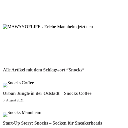
folgt uns auf bloglov
zur facebook se
zur inst
uns
Alle Artikel mit dem Schlagwort “
Snocks
”
Urban Jungle in der Oststadt – Snocks Coffee
3. August 2021
Start-Up Story: Snocks – Socken für Sneakerheads