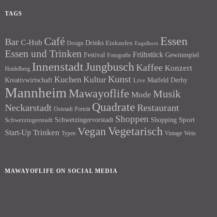
TAGS
Essen
Café
Bar
C-Hub
Drinks
Einkaufen
Design
Engelhorn
Essen und Trinken
Frühstück
Festival
Gewinnspiel
Fotografie
Innenstadt
Jungbusch
Kaffee
Konzert
Heidelberg
Kunst
Kuchen
Kultur
Kreativwirtschaft
Maifeld Derby
Live
Mannheim
Mawayoflife
Musik
Mode
Quadrate
Neckarstadt
Restaurant
Porträt
Oststadt
Shoppen
Schwetzingervorstadt
Shopping
Sport
Schwetzingerstadt
Vegetarisch
Vegan
Trinken
Start-Up
Typen
Wein
Vintage
MAWAYOFLIFE ON SOCIAL MEDIA
Facebook
Instagram