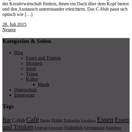
der Kreativwirtschaft fördern, ihnen ein Dach über dem Kopf bieten
und den Austausch untereinander erleichtern. Das C-Hub passt sich
optisch wie […]
28. Juli 2015
Neuere
Kategorien & Seiten
Blog
Essen und Trinken
Shoppen
Sport
Typen
Kultur
Musik
Datenschutz
Impressum
Tags
Essen
Café
Essen
Bar
C-Hub
Drinks
Einkaufen
Design
Engelhorn
und Trinken
Frühstück
Festival
Gewinnspiel
Fotografie
Heidelberg