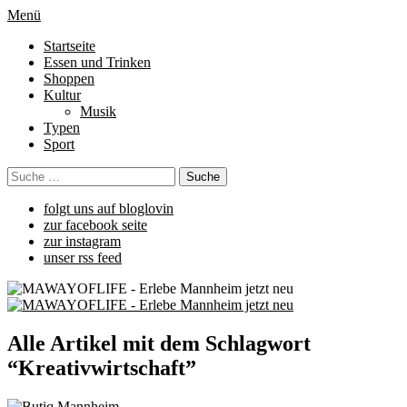
Menü
Startseite
Essen und Trinken
Shoppen
Kultur
Musik
Typen
Sport
folgt uns auf bloglovin
zur facebook seite
zur instagram
unser rss feed
Alle Artikel mit dem Schlagwort
“
Kreativwirtschaft
”