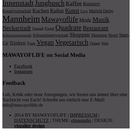
Innenstadt
Jungbusch
Kaffee
Konzert
Kunst
Kuchen
Kultur
Kreativwirtschaft
Maifeld Derby
Live
Mannheim
Mawayoflife
Musik
Mode
Quadrate
Neckarstadt
Restaurant
Porträt
Oststadt
Shoppen
Start-
Schwetzingervorstadt
Shopping
Sport
Schwetzingerstadt
Vegetarisch
Vegan
Trinken
Up
Typen
Wein
Vintage
MAWAYOFLIFE on Social Media
Facebook
Instagram
Feedback
Lob, Kritik oder neue Anregungen, wir freuen uns immer über eine
Nachricht von Euch! Schreibt uns einfach eine E-Mail!
info@mawayoflife.de
2014 BY MAWAYOFLIFE
|
IMPRESSUM
|
DATENSCHUTZ
|
THEME:
elmastudio
| DESIGN:
visualize design