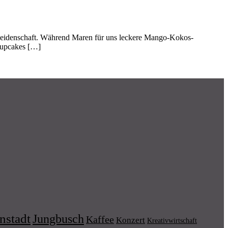
Leidenschaft. Während Maren für uns leckere Mango-Kokos-
Cupcakes […]
nstadt
Jungbusch
Kaffee
Konzert
Kreativwirtschaft