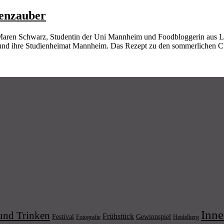
henzauber
 Maren Schwarz, Studentin der Uni Mannheim und Foodbloggerin aus 
n und ihre Studienheimat Mannheim. Das Rezept zu den sommerlichen 
Inne
und Trinken
Frühstück
Festival
Gewinnspiel
Fotografie
Heidelberg