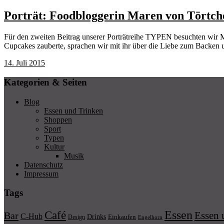
Porträt: Foodbloggerin Maren von Törtc
Für den zweiten Beitrag unserer Porträtreihe TYPEN besuchten wir
Cupcakes zauberte, sprachen wir mit ihr über die Liebe zum Backe
14. Juli 2015
Kategorien & Seiten
Blog
Essen und Trinken
Shoppen
Sport
Typen
Kultur
Musik
Datenschutz
Impressum
Tags
Essen
Café
Essen 
Bar
C-Hub
Drinks
Einkaufen
Design
Engelhorn