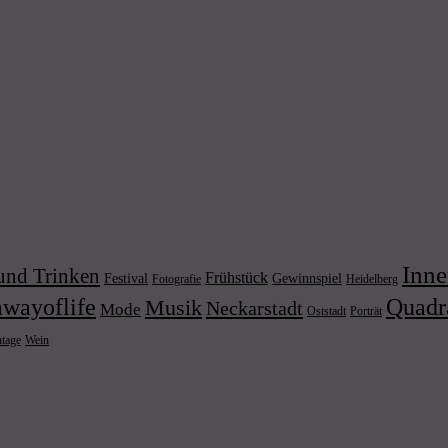
Inne
und Trinken
Frühstück
Festival
Gewinnspiel
Fotografie
Heidelberg
wayoflife
Quadr
Musik
Neckarstadt
Mode
Porträt
Oststadt
Wein
ntage