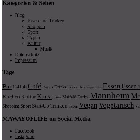
Kategorien & Seiten
Blog
Essen und Trinken
Shoppen
Sport
Typen
Kultur
Musik
Datenschutz
Impressum
Tags
Essen
Café
Essen 
Bar
C-Hub
Drinks
Einkaufen
Design
Engelhorn
Mannheim
Ma
Kunst
Kuchen
Kultur
Maifeld Derby
Live
Vegetarisch
Vegan
Trinken
Start-Up
Shopping
Sport
Typen
Vi
MAWAYOFLIFE on Social Media
Facebook
Instagram