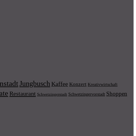
nstadt
Jungbusch
Kaffee
Konzert
Kreativwirtschaft
ate
Restaurant
Shoppen
Schwetzingervorstadt
Schwetzingerstadt