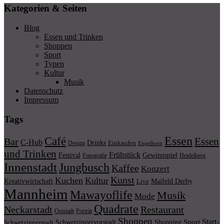
Kategorien & Seiten
Blog
Essen und Trinken
Shoppen
Sport
Typen
Kultur
Musik
Datenschutz
Impressum
Tags
Essen
Café
Essen
Bar
C-Hub
Drinks
Einkaufen
Design
Engelhorn
und Trinken
Frühstück
Festival
Gewinnspiel
Fotografie
Heidelberg
Innenstadt
Jungbusch
Kaffee
Konzert
Kunst
Kuchen
Kultur
Kreativwirtschaft
Maifeld Derby
Live
Mannheim
Mawayoflife
Musik
Mode
Quadrate
Neckarstadt
Restaurant
Porträt
Oststadt
Shoppen
Start-
Schwetzingervorstadt
Shopping
Sport
Schwetzingerstadt