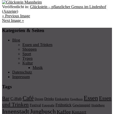
Veröffentlicht in:
Glückstein – pflanzlicher Genuss im Lindenhof
(Anzeige)
« Previous Image
Next Image »
Kategorien & Seiten
Blog
Essen und Trinken
Shoppen
Sport
Typen
Kultur
Musik
Datenschutz
Impressum
Tags
Essen
Café
Essen
Bar
C-Hub
Drinks
Einkaufen
Design
Engelhorn
und Trinken
Frühstück
Festival
Gewinnspiel
Fotografie
Heidelberg
Innenstadt
Jungbusch
Kaffee
Konzert