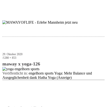
folgt uns auf bloglov
zur facebook se
zur inst
uns
29. Oktober 2020
1280 × 853
maway x yoga-126
Veröffentlicht in:
engelhorn sports Yoga: Mehr Balance und
Ausgeglichenheit dank Hatha Yoga (Anzeige)