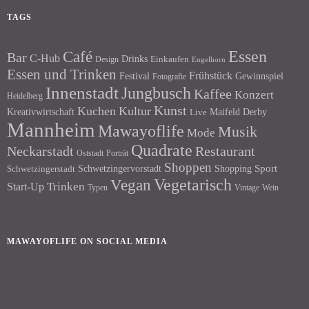
TAGS
Essen
Café
Bar
C-Hub
Drinks
Einkaufen
Design
Engelhorn
Essen und Trinken
Frühstück
Festival
Gewinnspiel
Fotografie
Innenstadt
Jungbusch
Kaffee
Konzert
Heidelberg
Kunst
Kuchen
Kultur
Kreativwirtschaft
Maifeld Derby
Live
Mannheim
Mawayoflife
Musik
Mode
Quadrate
Neckarstadt
Restaurant
Porträt
Oststadt
Shoppen
Schwetzingervorstadt
Shopping
Sport
Schwetzingerstadt
Vegetarisch
Vegan
Trinken
Start-Up
Typen
Wein
Vintage
MAWAYOFLIFE ON SOCIAL MEDIA
Facebook
Instagram