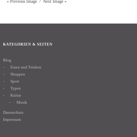
« Previous Image
Next Image »
KATEGORIEN & SEITEN
Blog
Essen und Trinken
Shoppen
Sport
Typen
Kultur
Musik
Datenschutz
Impressum