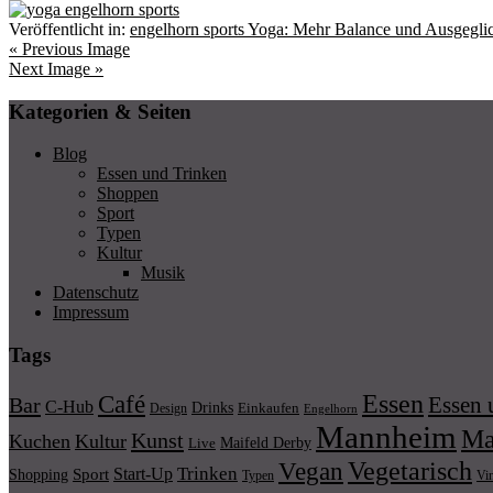
Veröffentlicht in:
engelhorn sports Yoga: Mehr Balance und Ausgegli
« Previous Image
Next Image »
Kategorien & Seiten
Blog
Essen und Trinken
Shoppen
Sport
Typen
Kultur
Musik
Datenschutz
Impressum
Tags
Essen
Café
Essen 
Bar
C-Hub
Drinks
Einkaufen
Design
Engelhorn
Mannheim
Ma
Kunst
Kuchen
Kultur
Maifeld Derby
Live
Vegetarisch
Vegan
Trinken
Start-Up
Shopping
Sport
Typen
Vi