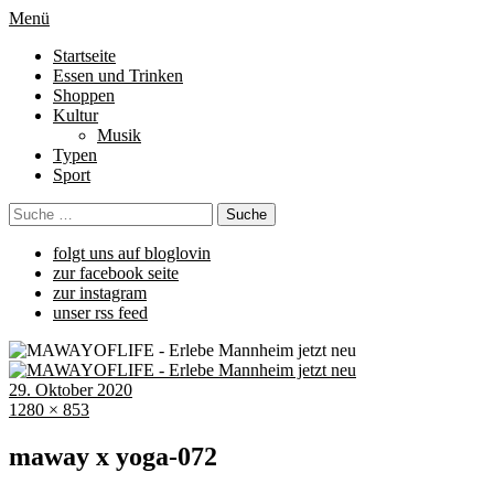
Menü
Startseite
Essen und Trinken
Shoppen
Kultur
Musik
Typen
Sport
folgt uns auf bloglovin
zur facebook seite
zur instagram
unser rss feed
29. Oktober 2020
1280 × 853
maway x yoga-072