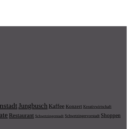
nstadt
Jungbusch
Kaffee
Konzert
Kreativwirtschaft
ate
Restaurant
Shoppen
Schwetzingervorstadt
Schwetzingerstadt