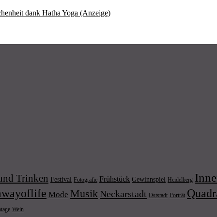
chenheit dank Hatha Yoga (Anzeige)
Inne
und Trinken
Frühstück
Festival
Gewinnspiel
Fotografie
Heidelberg
wayoflife
Quadr
Musik
Neckarstadt
Mode
Porträt
Oststadt
Wein
ntage