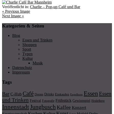
Veröffentlicht in:
Charlie – Pop-up Café und Bar
« Previous Image
Next Image »
Kategorien & Seiten
Blog
Essen und Trinken
Shoppen
Sport
Typen
Kultur
Musik
Datenschutz
Impressum
Tags
Essen
Café
Essen
Bar
C-Hub
Drinks
Einkaufen
Design
Engelhorn
und Trinken
Frühstück
Festival
Gewinnspiel
Fotografie
Heidelberg
Innenstadt
Jungbusch
Kaffee
Konzert
Kunst
Kuchen
Kultur
Kreativwirtschaft
Maifeld Derby
Live