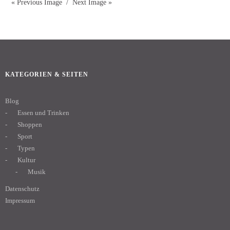
« Previous Image
Next Image »
KATEGORIEN & SEITEN
Blog
Essen und Trinken
Shoppen
Sport
Typen
Kultur
Musik
Datenschutz
Impressum