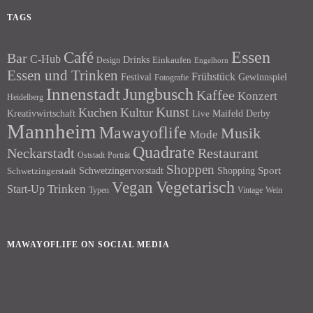
TAGS
Essen
Café
Bar
C-Hub
Drinks
Einkaufen
Design
Engelhorn
Essen und Trinken
Frühstück
Festival
Gewinnspiel
Fotografie
Innenstadt
Jungbusch
Kaffee
Konzert
Heidelberg
Kunst
Kuchen
Kultur
Kreativwirtschaft
Maifeld Derby
Live
Mannheim
Mawayoflife
Musik
Mode
Quadrate
Neckarstadt
Restaurant
Porträt
Oststadt
Shoppen
Schwetzingervorstadt
Shopping
Sport
Schwetzingerstadt
Vegetarisch
Vegan
Trinken
Start-Up
Typen
Wein
Vintage
MAWAYOFLIFE ON SOCIAL MEDIA
Facebook
Instagram