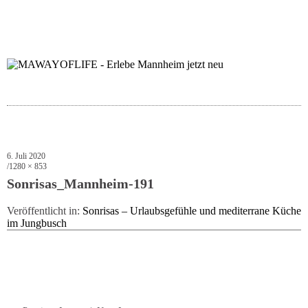
folgt uns auf bloglov
zur facebook se
zur inst
uns
6. Juli 2020
1280 × 853
Sonrisas_Mannheim-191
Veröffentlicht in:
Sonrisas – Urlaubsgefühle und mediterrane Küche
im Jungbusch