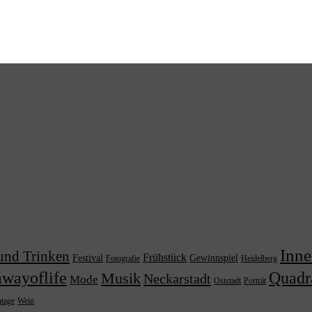
Inne
und Trinken
Frühstück
Festival
Gewinnspiel
Fotografie
Heidelberg
wayoflife
Quadr
Musik
Neckarstadt
Mode
Porträt
Oststadt
Wein
ntage