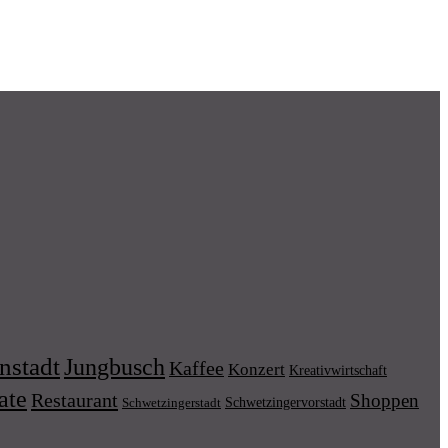
nstadt
Jungbusch
Kaffee
Konzert
Kreativwirtschaft
ate
Restaurant
Shoppen
Schwetzingervorstadt
Schwetzingerstadt