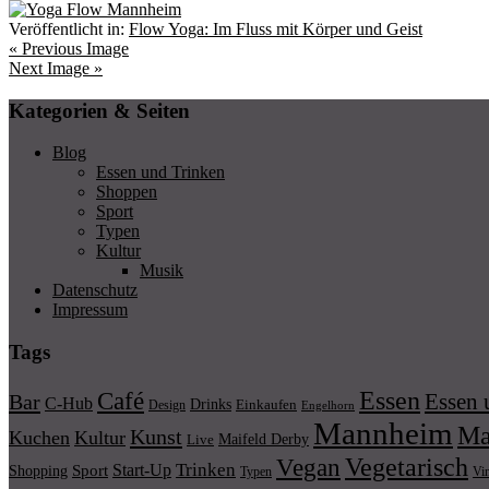
Veröffentlicht in:
Flow Yoga: Im Fluss mit Körper und Geist
« Previous Image
Next Image »
Kategorien & Seiten
Blog
Essen und Trinken
Shoppen
Sport
Typen
Kultur
Musik
Datenschutz
Impressum
Tags
Essen
Café
Essen 
Bar
C-Hub
Drinks
Einkaufen
Design
Engelhorn
Mannheim
Ma
Kunst
Kuchen
Kultur
Maifeld Derby
Live
Vegetarisch
Vegan
Trinken
Start-Up
Shopping
Sport
Typen
Vi