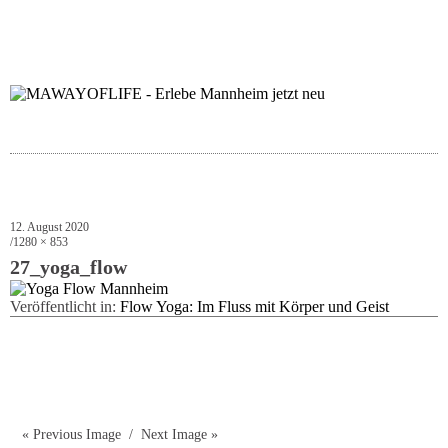
folgt uns auf bloglov
zur facebook se
zur inst
uns
12. August 2020
1280 × 853
27_yoga_flow
Veröffentlicht in:
Flow Yoga: Im Fluss mit Körper und Geist
« Previous Image
Next Image »