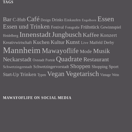
TAGS
Essen
Café
Bar
C-Hub
Drinks
Einkaufen
Design
Engelhorn
Essen und Trinken
Frühstück
Festival
Gewinnspiel
Fotografie
Innenstadt
Jungbusch
Kaffee
Konzert
Heidelberg
Kunst
Kuchen
Kultur
Kreativwirtschaft
Maifeld Derby
Live
Mannheim
Mawayoflife
Musik
Mode
Quadrate
Neckarstadt
Restaurant
Porträt
Oststadt
Shoppen
Schwetzingervorstadt
Shopping
Sport
Schwetzingerstadt
Vegetarisch
Vegan
Trinken
Start-Up
Typen
Wein
Vintage
MAWAYOFLIFE ON SOCIAL MEDIA
Facebook
Instagram