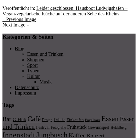
Veröffentlicht in:
Leider geschlossen: Hausboot Ludwigshafen –
Vegan-vegetarische Küche auf der anderen Seite des Rheins
« Previous Image
Next Image »
Kategorien & Seiten
Blog
Essen und Trinken
Shoppen
Sport
Typen
Kultur
Musik
Datenschutz
Impressum
Tags
Essen
Café
Essen
Bar
C-Hub
Drinks
Einkaufen
Design
Engelhorn
und Trinken
Frühstück
Festival
Gewinnspiel
Fotografie
Heidelberg
Innenstadt
Jungbusch
Kaffee
Konzert