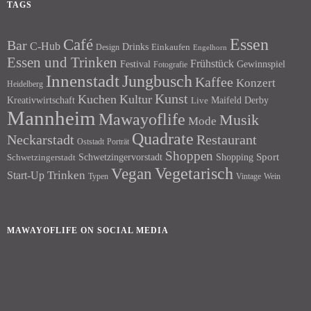
TAGS
Essen
Café
Bar
C-Hub
Drinks
Einkaufen
Design
Engelhorn
Essen und Trinken
Frühstück
Festival
Gewinnspiel
Fotografie
Innenstadt
Jungbusch
Kaffee
Konzert
Heidelberg
Kunst
Kuchen
Kultur
Kreativwirtschaft
Maifeld Derby
Live
Mannheim
Mawayoflife
Musik
Mode
Quadrate
Neckarstadt
Restaurant
Porträt
Oststadt
Shoppen
Schwetzingervorstadt
Shopping
Sport
Schwetzingerstadt
Vegetarisch
Vegan
Trinken
Start-Up
Typen
Wein
Vintage
MAWAYOFLIFE ON SOCIAL MEDIA
Facebook
Instagram