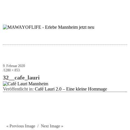
folgt uns auf bloglov
zur facebook se
zur inst
uns
9. Februar 2020
1280 × 853
32__cafe_lauri
Veröffentlicht in:
Café Lauri 2.0 – Eine kleine Hommage
« Previous Image
Next Image »