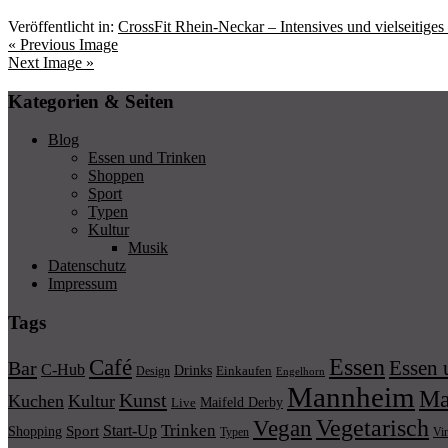
Veröffentlicht in:
CrossFit Rhein-Neckar – Intensives und vielseitige
« Previous Image
Next Image »
Kategorien & Seiten
Blog
Essen und Trinken
Shoppen
Sport
Typen
Kultur
Musik
Datenschutz
Impressum
Tags
Essen
Café
Essen 
Bar
C-Hub
Drinks
Einkaufen
Design
Engelhorn
Mannheim
Ma
Kunst
Kuchen
Kultur
Maifeld Derby
Live
Vegetarisch
Vegan
Trinken
Start-Up
Shopping
Sport
Typen
Vi