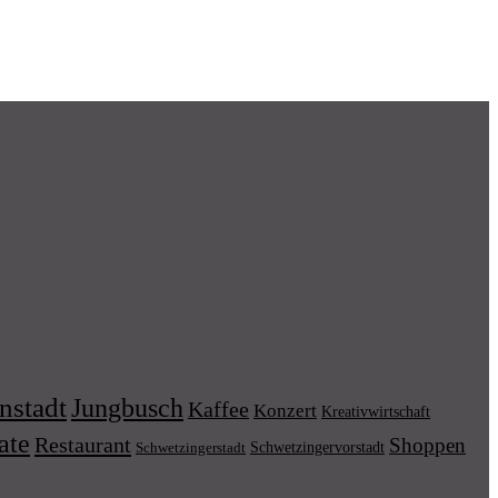
nstadt
Jungbusch
Kaffee
Konzert
Kreativwirtschaft
ate
Restaurant
Shoppen
Schwetzingervorstadt
Schwetzingerstadt