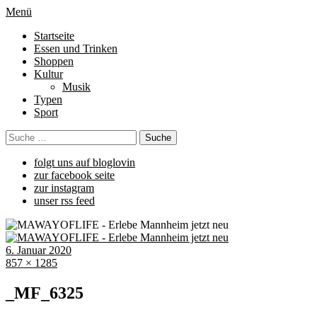
Menü
Startseite
Essen und Trinken
Shoppen
Kultur
Musik
Typen
Sport
folgt uns auf bloglovin
zur facebook seite
zur instagram
unser rss feed
6. Januar 2020
857 × 1285
_MF_6325