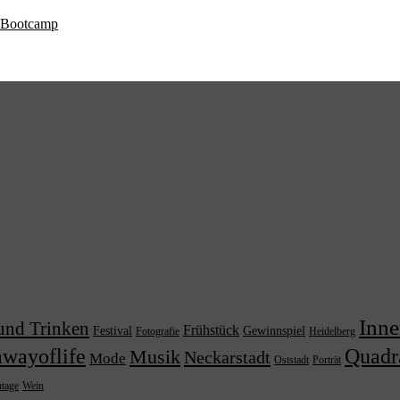
s Bootcamp
Inne
und Trinken
Frühstück
Festival
Gewinnspiel
Fotografie
Heidelberg
wayoflife
Quadr
Musik
Neckarstadt
Mode
Porträt
Oststadt
Wein
ntage