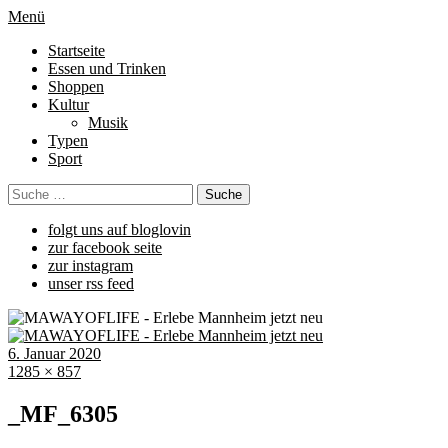
Menü
Startseite
Essen und Trinken
Shoppen
Kultur
Musik
Typen
Sport
folgt uns auf bloglovin
zur facebook seite
zur instagram
unser rss feed
6. Januar 2020
1285 × 857
_MF_6305