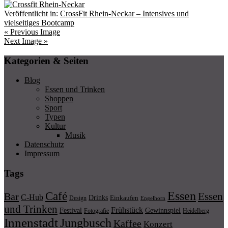
Veröffentlicht in:
CrossFit Rhein-Neckar – Intensives und
vielseitiges Bootcamp
« Previous Image
Next Image »
Kategorien & Seiten
Blog
Essen und Trinken
Shoppen
Sport
Typen
Kultur
Musik
Datenschutz
Impressum
Tags
Essen
Café
Essen
Bar
C-Hub
Drinks
Einkaufen
Design
Engelhorn
und Trinken
Frühstück
Festival
Gewinnspiel
Fotografie
Heidelberg
Innenstadt
Jungbusch
Kaffee
Konzert