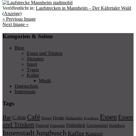
Veröffentlicht in:
Laufstrecken in Mannheim – Der Käfertaler Wald
(Anzeige)
« Previous Image
Next Image »
Kategorien & Seiten
Blog
Essen und Trinken
Shoppen
Sport
Typen
Kultur
Musik
Datenschutz
Impressum
Tags
Essen
Café
Essen
Bar
C-Hub
Drinks
Einkaufen
Design
Engelhorn
und Trinken
Frühstück
Festival
Gewinnspiel
Fotografie
Heidelberg
Innenstadt
Jungbusch
Kaffee
Konzert