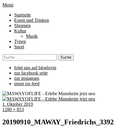
Menü
Startseite
Essen und Trinken
Shoppen
Kultur
Musik
Typen
Sport
folgt uns auf bloglovin
zur facebook seite
zur instagram
unser rss feed
1. Oktober 2019
1280 × 853
20190910_MAWAY_Friedrichs_3392