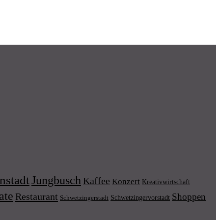
nstadt
Jungbusch
Kaffee
Konzert
Kreativwirtschaft
ate
Restaurant
Shoppen
Schwetzingervorstadt
Schwetzingerstadt