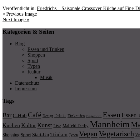
Veröffentlicht in:
Friedrichs – Saisonale Crossover-Küche auf Fine-D
« Previous Image
Next Image »
Kategorien & Seiten
Blog
Essen und Trinken
Shoppen
Sport
Typen
Kultur
Musik
Datenschutz
Impressum
Tags
Essen
Café
Essen 
Bar
C-Hub
Drinks
Einkaufen
Design
Engelhorn
Mannheim
Ma
Kunst
Kuchen
Kultur
Maifeld Derby
Live
Vegetarisch
Vegan
Trinken
Start-Up
Shopping
Sport
Typen
Vi