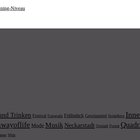
ining-Niveau
Inne
und Trinken
Frühstück
Festival
Gewinnspiel
Fotografie
Heidelberg
wayoflife
Quadr
Musik
Neckarstadt
Mode
Porträt
Oststadt
Wein
ntage