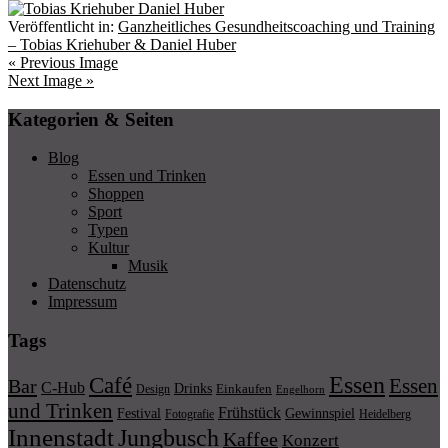
Veröffentlicht in:
Ganzheitliches Gesundheitscoaching und Training
– Tobias Kriehuber & Daniel Huber
« Previous Image
Next Image »
Kategorien & Seiten
Blog
Essen und Trinken
Shoppen
Sport
Typen
Kultur
Musik
Datenschutz
Impressum
Tags
Essen
Café
Essen
Bar
C-Hub
Drinks
Einkaufen
Design
Engelhorn
und Trinken
Frühstück
Festival
Gewinnspiel
Fotografie
Heidelberg
Innenstadt
Jungbusch
Kaffee
Konzert