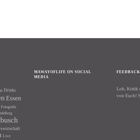
MAWAYOFLIFE ON SOCIAL
FEEDBAC
MEDIA
Lob, Kritik
Drinks
gn
Facebook
Instagram
von Euch! S
en
Essen
Fotografie
idelberg
gbusch
ivwirtschaft
t
Live