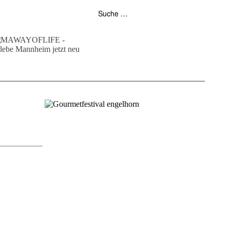
folgt uns auf bloglovin
zur facebook seite
zur instagram
unser rss feed