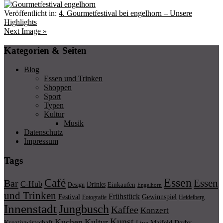
Veröffentlicht in:
4. Gourmetfestival bei engelhorn – Unsere
Highlights
Next Image »
Kategorien & Seiten
Blog
Essen und Trinken
Shoppen
Sport
Typen
Kultur
Musik
Datenschutz
Impressum
Tags
Essen
Café
Essen
Bar
C-Hub
Drinks
Einkaufen
Design
Engelhorn
und Trinken
Frühstück
Festival
Gewinnspiel
Fotografie
Heidelberg
Innenstadt
Jungbusch
Kaffee
Konzert
Kunst
Kuchen
Kultur
Kreativwirtschaft
Maifeld Derby
Live