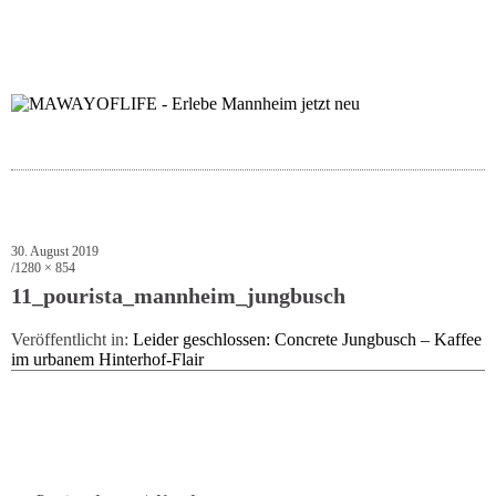
folgt uns auf bloglov
zur facebook se
zur inst
uns
30. August 2019
1280 × 854
11_pourista_mannheim_jungbusch
Veröffentlicht in:
Leider geschlossen: Concrete Jungbusch – Kaffee
im urbanem Hinterhof-Flair