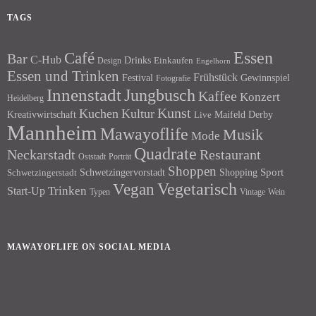
TAGS
Essen
Café
Bar
C-Hub
Drinks
Einkaufen
Design
Engelhorn
Essen und Trinken
Frühstück
Festival
Gewinnspiel
Fotografie
Innenstadt
Jungbusch
Kaffee
Konzert
Heidelberg
Kunst
Kuchen
Kultur
Kreativwirtschaft
Maifeld Derby
Live
Mannheim
Mawayoflife
Musik
Mode
Quadrate
Neckarstadt
Restaurant
Porträt
Oststadt
Shoppen
Schwetzingervorstadt
Shopping
Sport
Schwetzingerstadt
Vegetarisch
Vegan
Trinken
Start-Up
Typen
Wein
Vintage
MAWAYOFLIFE ON SOCIAL MEDIA
Facebook
Instagram