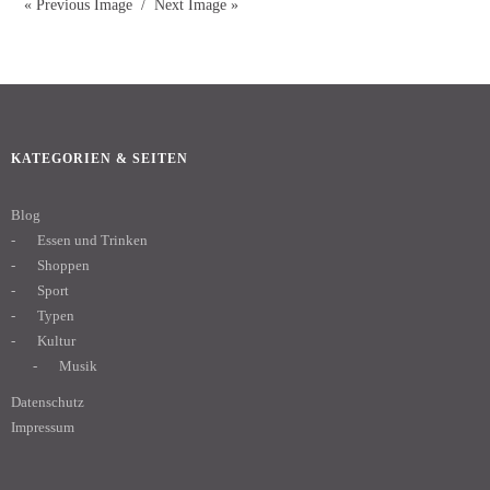
« Previous Image
Next Image »
KATEGORIEN & SEITEN
Blog
Essen und Trinken
Shoppen
Sport
Typen
Kultur
Musik
Datenschutz
Impressum