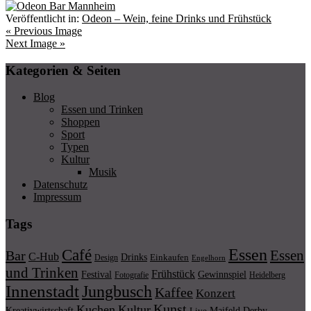
Veröffentlicht in:
Odeon – Wein, feine Drinks und Frühstück
« Previous Image
Next Image »
Kategorien & Seiten
Blog
Essen und Trinken
Shoppen
Sport
Typen
Kultur
Musik
Datenschutz
Impressum
Tags
Essen
Café
Essen
Bar
C-Hub
Drinks
Einkaufen
Design
Engelhorn
und Trinken
Frühstück
Festival
Gewinnspiel
Fotografie
Heidelberg
Innenstadt
Jungbusch
Kaffee
Konzert
Kunst
Kuchen
Kultur
Kreativwirtschaft
Maifeld Derby
Live