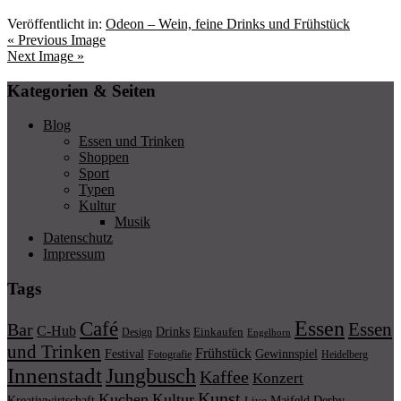
Veröffentlicht in:
Odeon – Wein, feine Drinks und Frühstück
« Previous Image
Next Image »
Kategorien & Seiten
Blog
Essen und Trinken
Shoppen
Sport
Typen
Kultur
Musik
Datenschutz
Impressum
Tags
Essen
Café
Essen
Bar
C-Hub
Drinks
Einkaufen
Design
Engelhorn
und Trinken
Frühstück
Festival
Gewinnspiel
Fotografie
Heidelberg
Innenstadt
Jungbusch
Kaffee
Konzert
Kunst
Kuchen
Kultur
Kreativwirtschaft
Maifeld Derby
Live