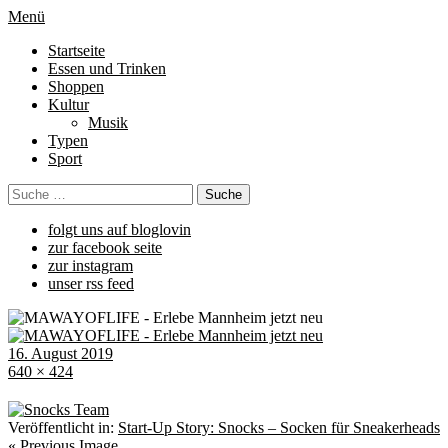
Menü
Startseite
Essen und Trinken
Shoppen
Kultur
Musik
Typen
Sport
folgt uns auf bloglovin
zur facebook seite
zur instagram
unser rss feed
16. August 2019
640 × 424
Veröffentlicht in:
Start-Up Story: Snocks – Socken für Sneakerheads
« Previous Image