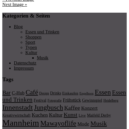
Next Image »
Kategorien & Seiten
Blog
Essen und Trinken
Shoppen
Sport
Typen
Kultur
Musik
Datenschutz
Impressum
Tags
Essen
Café
Essen
Bar
C-Hub
Drinks
Einkaufen
Design
Engelhorn
und Trinken
Frühstück
Festival
Gewinnspiel
Fotografie
Heidelberg
Innenstadt
Jungbusch
Kaffee
Konzert
Kunst
Kuchen
Kultur
Kreativwirtschaft
Maifeld Derby
Live
Mannheim
Mawayoflife
Musik
Mode