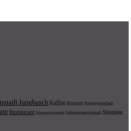
nstadt
Jungbusch
Kaffee
Konzert
Kreativwirtschaft
ate
Restaurant
Shoppen
Schwetzingervorstadt
Schwetzingerstadt