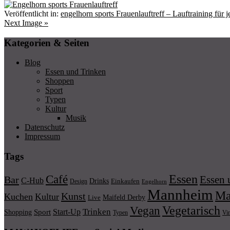
Veröffentlicht in:
engelhorn sports Frauenlauftreff – Lauftraining für 
Next Image »
Kategorien & Seiten
Blog
Essen und Trinken
Shoppen
Sport
Typen
Kultur
Musik
Datenschutz
Impressum
Tags
Essen
Café
Essen 
Bar
C-Hub
Drinks
Einkaufen
Design
Engelhorn
Mannheim
Ma
Kunst
Kuchen
Kultur
Maifeld Derby
Live
Vegetarisch
Vegan
Trinken
Start-Up
Shopping
Sport
Typen
Vi