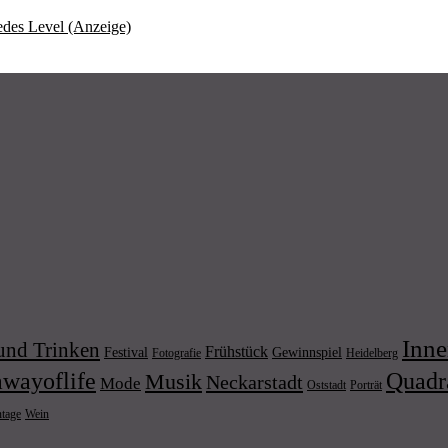
jedes Level (Anzeige)
Inne
und Trinken
Frühstück
Festival
Gewinnspiel
Fotografie
Heidelberg
wayoflife
Quadr
Musik
Neckarstadt
Mode
Porträt
Oststadt
Wein
ntage