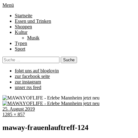
Menü
Startseite
Essen und Trinken
Shoppen
Kultur
Musik
Typen
Sport
folgt uns auf bloglovin
zur facebook seite
zur instagram
unser rss feed
25. August 2019
1285 × 857
maway-frauenlauftreff-124