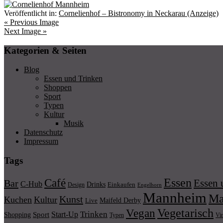
Veröffentlicht in:
Cornelienhof – Bistronomy in Neckarau (Anzeige)
« Previous Image
Next Image »
Kategorien & Seiten
Blog
Essen und Trinken
Shoppen
Sport
Typen
Kultur
Musik
Datenschutz
Impressum
Tags
Essen
Café
Essen 
Bar
C-Hub
Drinks
Einkaufen
Design
Engelhorn
Mannheim
Ma
Kunst
Kuchen
Kultur
Maifeld Derby
Live
Vegetarisch
Vegan
Trinken
Start-Up
Shopping
Sport
Typen
Vi