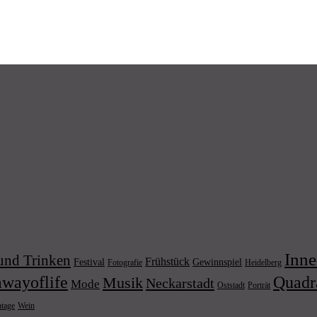
Inne
und Trinken
Frühstück
Festival
Gewinnspiel
Fotografie
Heidelberg
wayoflife
Quadr
Musik
Neckarstadt
Mode
Porträt
Oststadt
Wein
ntage