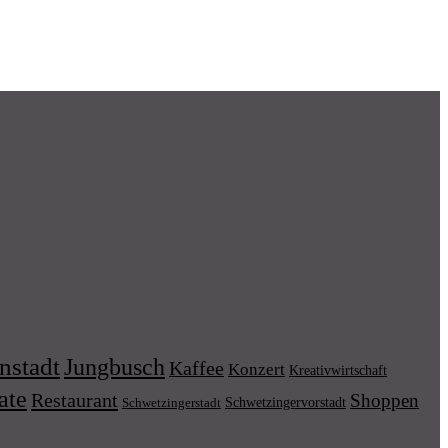
nstadt
Jungbusch
Kaffee
Konzert
Kreativwirtschaft
ate
Restaurant
Shoppen
Schwetzingervorstadt
Schwetzingerstadt