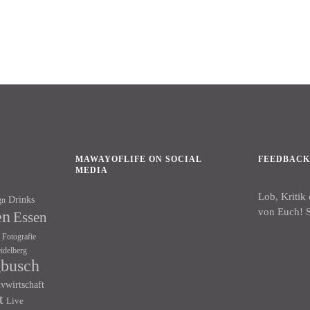
MAWAYOFLIFE ON SOCIAL
FEEDBAC
MEDIA
Lob, Kritik
Drinks
gn
Facebook
Instagram
von Euch! S
en
Essen
Fotografie
idelberg
gbusch
ivwirtschaft
t
Live