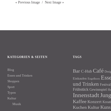
« Previous Image
Next Image »
KATEGORIEN & SEITEN
TAGS
Café
Blog
Bar
C-Hub
Desi
Essen und Trinken
Ess
Einkaufen
Engelhorn
Shoppen
und Trinken
Festival
Sport
Frühstück
Gewinnspiel
He
Typen
Innenstadt
Jun
Kultur
Kaffee
Konzert
Kreat
Musik
Kuns
Kuchen
Kultur