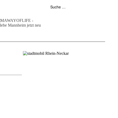
folgt uns auf bloglovin
zur facebook seite
zur instagram
unser rss feed