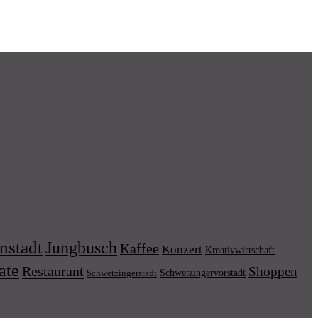
nstadt
Jungbusch
Kaffee
Konzert
Kreativwirtschaft
ate
Restaurant
Shoppen
Schwetzingervorstadt
Schwetzingerstadt