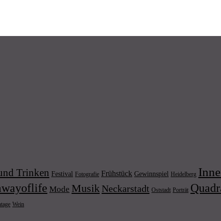
Inne
und Trinken
Frühstück
Festival
Gewinnspiel
Fotografie
Heidelberg
wayoflife
Quadr
Musik
Neckarstadt
Mode
Porträt
Oststadt
Wein
ntage