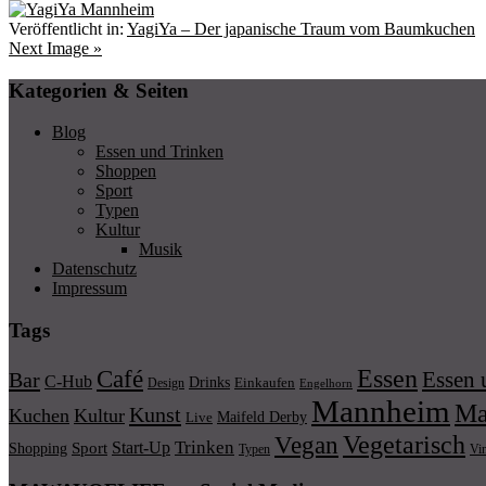
Veröffentlicht in:
YagiYa – Der japanische Traum vom Baumkuchen
Next Image »
Kategorien & Seiten
Blog
Essen und Trinken
Shoppen
Sport
Typen
Kultur
Musik
Datenschutz
Impressum
Tags
Essen
Café
Essen 
Bar
C-Hub
Drinks
Einkaufen
Design
Engelhorn
Mannheim
Ma
Kunst
Kuchen
Kultur
Maifeld Derby
Live
Vegetarisch
Vegan
Trinken
Start-Up
Shopping
Sport
Typen
Vi