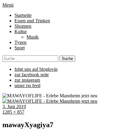
Menü
Startseite
Essen und Trinken
Shoppen
Kultur
Musik
Typen
Sport
folgt uns auf bloglovin
zur facebook seite
zur instagram
unser rss feed
3. Juni 2019
1285 × 857
mawayXyagiya7