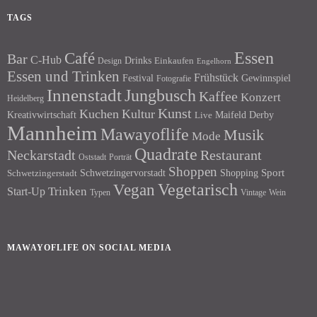
TAGS
Essen
Café
Bar
C-Hub
Drinks
Einkaufen
Design
Engelhorn
Essen und Trinken
Frühstück
Festival
Gewinnspiel
Fotografie
Innenstadt
Jungbusch
Kaffee
Konzert
Heidelberg
Kunst
Kuchen
Kultur
Kreativwirtschaft
Maifeld Derby
Live
Mannheim
Mawayoflife
Musik
Mode
Quadrate
Neckarstadt
Restaurant
Porträt
Oststadt
Shoppen
Schwetzingervorstadt
Shopping
Sport
Schwetzingerstadt
Vegetarisch
Vegan
Trinken
Start-Up
Typen
Wein
Vintage
MAWAYOFLIFE ON SOCIAL MEDIA
Facebook
Instagram