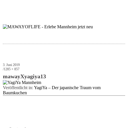
folgt uns auf bloglov
zur facebook se
zur inst
uns
3. Juni 2019
1285 × 857
mawayXyagiya13
Veröffentlicht in:
YagiYa – Der japanische Traum vom
Baumkuchen