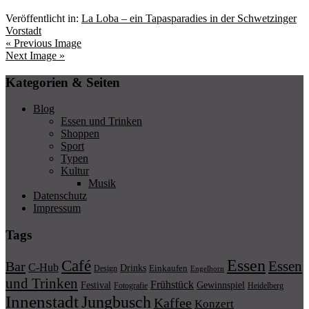
Veröffentlicht in:
La Loba – ein Tapasparadies in der Schwetzinger
Vorstadt
« Previous Image
Next Image »
Kategorien & Seiten
Blog
Essen und Trinken
Shoppen
Sport
Typen
Kultur
Musik
Datenschutz
Impressum
Tags
Essen
Café
Essen
Bar
C-Hub
Drinks
Einkaufen
Design
Engelhorn
und Trinken
Frühstück
Festival
Gewinnspiel
Fotografie
Heidelberg
Innenstadt
Jungbusch
Kaffee
Konzert