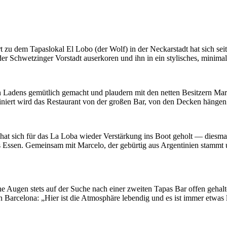
t zu dem Tapaslokal El Lobo (der Wolf) in der Neckarstadt hat sich sei
der Schwetzinger Vorstadt auserkoren und ihn in ein stylisches, minimal
en Ladens gemütlich gemacht und plaudern mit den netten Besitzern Ma
iniert wird das Restaurant von der großen Bar, von den Decken hänge
 hat sich für das La Loba wieder Verstärkung ins Boot geholt — diesma
Essen. Gemeinsam mit Marcelo, der gebürtig aus Argentinien stammt und
ne Augen stets auf der Suche nach einer zweiten Tapas Bar offen gehalt
n Barcelona: „Hier ist die Atmosphäre lebendig und es ist immer etwas 