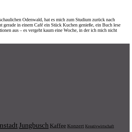
schaulichen Odenwald, hat es mich zum Studium zurück nach
ht gerade in einem Café ein Stück Kuchen genieße, ein Buch lese
ionen aus – es vergeht kaum eine Woche, in der ich mich nicht
nstadt
Jungbusch
Kaffee
Konzert
Kreativwirtschaft