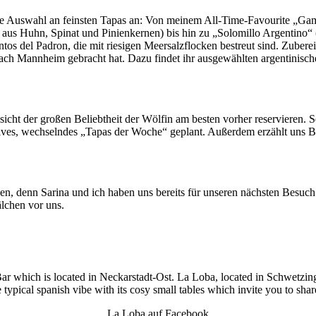
nte Auswahl an feinsten Tapas an: Von meinem All-Time-Favourite „Gam
en aus Huhn, Spinat und Pinienkernen) bis hin zu „Solomillo Argentino“
s del Padron, die mit riesigen Meersalzflocken bestreut sind. Zubereit
ach Mannheim gebracht hat. Dazu findet ihr ausgewählten argentinisch
icht der großen Beliebtheit der Wölfin am besten vorher reservieren. 
usives, wechselndes „Tapas der Woche“ geplant. Außerdem erzählt uns B
ßen, denn Sarina und ich haben uns bereits für unseren nächsten Besuch
lchen vor uns.
Bar which is located in Neckarstadt-Ost. La Loba, located in Schwetzing
 typical spanish vibe with its cosy small tables which invite you to shar
La Loba auf
Facebook