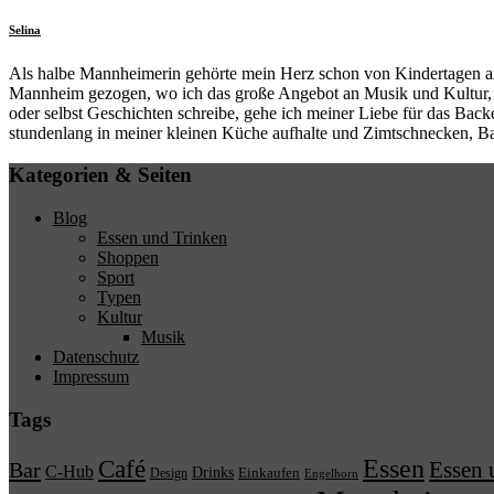
Selina
Als halbe Mannheimerin gehörte mein Herz schon von Kindertagen a
Mannheim gezogen, wo ich das große Angebot an Musik und Kultur, vo
oder selbst Geschichten schreibe, gehe ich meiner Liebe für das Ba
stundenlang in meiner kleinen Küche aufhalte und Zimtschnecken, B
Kategorien & Seiten
Blog
Essen und Trinken
Shoppen
Sport
Typen
Kultur
Musik
Datenschutz
Impressum
Tags
Essen
Café
Essen 
Bar
C-Hub
Drinks
Einkaufen
Design
Engelhorn