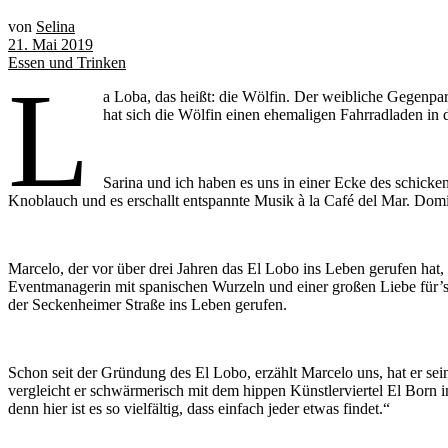
von
Selina
21. Mai 2019
Essen und Trinken
L
a Loba, das heißt: die Wölfin. Der weibliche Gegenpar
hat sich die Wölfin einen ehemaligen Fahrradladen in 
Sarina und ich haben es uns in einer Ecke des schick
Knoblauch und es erschallt entspannte Musik à la Café del Mar. Dom
Marcelo, der vor über drei Jahren das El Lobo ins Leben gerufen hat,
Eventmanagerin mit spanischen Wurzeln und einer großen Liebe für’s 
der Seckenheimer Straße ins Leben gerufen.
Schon seit der Gründung des El Lobo, erzählt Marcelo uns, hat er sei
vergleicht er schwärmerisch mit dem hippen Künstlerviertel El Born i
denn hier ist es so vielfältig, dass einfach jeder etwas findet.“