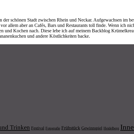
n der schönen Stadt zwischen Rhein und Neckar. Aufgewachsen im be
r allem aber an Cafés, Bars und Restaurants toll finde. Wenn ich nic
cken und Kochen nach. Diese lebe ich auf meinem Backblog Krümelkreat
ananenkuchen und andere Köstlichkeiten backe.
Inne
und Trinken
Frühstück
Festival
Gewinnspiel
Fotografie
Heidelberg