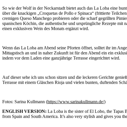
So wie der Wolf in der Neckarstadt bietet auch das La Loba eine bu
über die knackigen „Croquetas de Pollo e Spinaca“ (frittierte Teilch
cremigen Queso Manchego probieren oder die scharf gegrillten Pimiento
spanischen Köchin, die authentische und ursprüngliche Rezepte mit n
einen exklusiven Wein des Monats ergänzt wird.
Wenn das La Loba am Abend seine Pforten öffnet, solltet ihr im Anges
Mittagstisch an und in naher Zukunft ist für den Abend ein ein exkl
indem vor dem Laden eine ganzjährige Terrasse eingerichtet wird.
Auf dieser sehe ich uns schon sitzen und die leckeren Gerichte genie
Terrasse mit einem Gläschen Rioja und vielen bunten, duftenden Schä
Fotos: Sarina Kullmann (
https://www.sarinakullmann.de/
)
ENGLISH VERSION:
La Loba is the sister of El Lobo, the Tapas 
from Spain and South America. It’s also very stylish and gives you the