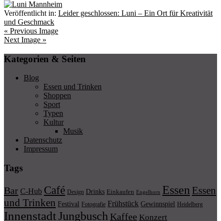
Veröffentlicht in:
Leider geschlossen: Luni – Ein Ort für Kreativität
und Geschmack
« Previous Image
Next Image »
Kategorien & Seiten
Blog
Essen und Trinken
Shoppen
Sport
Typen
Kultur
Musik
Datenschutz
Impressum
Tags
Essen
Café
Essen
Bar
C-Hub
Drinks
Einkaufen
Design
Engelhorn
und Trinken
Frühstück
Festival
Gewinnspiel
Fotografie
Heidelberg
Innenstadt
Jungbusch
Kaffee
Konzert