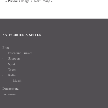
« Previous Image
Next Image »
KATEGORIEN & SEITEN
Blog
Essen und Trinken
Shoppen
Sport
Typen
Kultur
Musik
Datenschutz
Impressum