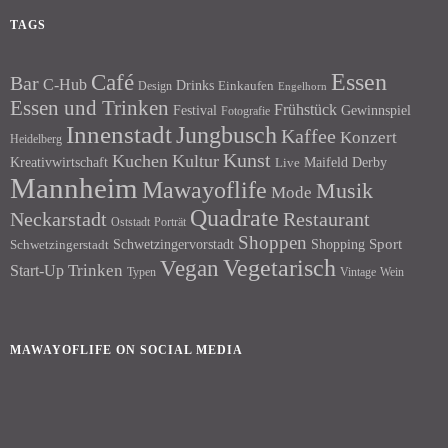
TAGS
Essen
Café
Bar
C-Hub
Drinks
Einkaufen
Design
Engelhorn
Essen und Trinken
Frühstück
Festival
Gewinnspiel
Fotografie
Innenstadt
Jungbusch
Kaffee
Konzert
Heidelberg
Kunst
Kuchen
Kultur
Kreativwirtschaft
Maifeld Derby
Live
Mannheim
Mawayoflife
Musik
Mode
Quadrate
Neckarstadt
Restaurant
Porträt
Oststadt
Shoppen
Schwetzingervorstadt
Shopping
Sport
Schwetzingerstadt
Vegetarisch
Vegan
Trinken
Start-Up
Typen
Wein
Vintage
MAWAYOFLIFE ON SOCIAL MEDIA
Facebook
Instagram