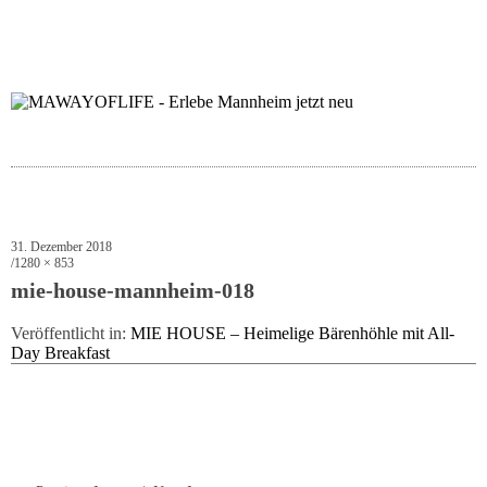
folgt uns auf bloglov
zur facebook se
zur inst
uns
31. Dezember 2018
1280 × 853
mie-house-mannheim-018
Veröffentlicht in:
MIE HOUSE – Heimelige Bärenhöhle mit All-
Day Breakfast