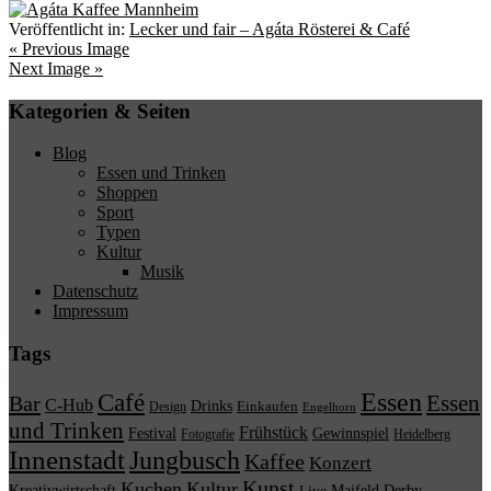
Veröffentlicht in:
Lecker und fair – Agáta Rösterei & Café
« Previous Image
Next Image »
Kategorien & Seiten
Blog
Essen und Trinken
Shoppen
Sport
Typen
Kultur
Musik
Datenschutz
Impressum
Tags
Essen
Café
Essen
Bar
C-Hub
Drinks
Einkaufen
Design
Engelhorn
und Trinken
Frühstück
Festival
Gewinnspiel
Fotografie
Heidelberg
Innenstadt
Jungbusch
Kaffee
Konzert
Kunst
Kuchen
Kultur
Kreativwirtschaft
Maifeld Derby
Live