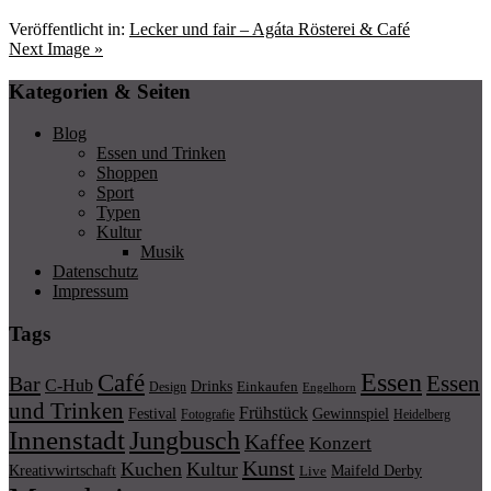
Veröffentlicht in:
Lecker und fair – Agáta Rösterei & Café
Next Image »
Kategorien & Seiten
Blog
Essen und Trinken
Shoppen
Sport
Typen
Kultur
Musik
Datenschutz
Impressum
Tags
Essen
Café
Essen
Bar
C-Hub
Drinks
Einkaufen
Design
Engelhorn
und Trinken
Frühstück
Festival
Gewinnspiel
Fotografie
Heidelberg
Innenstadt
Jungbusch
Kaffee
Konzert
Kunst
Kuchen
Kultur
Kreativwirtschaft
Maifeld Derby
Live